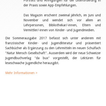
Porträts und Anregungen für die Leseförderung in
Öffentlichkeitsarbeit
Leseförderung
der Praxis sowie App-Empfehlungen.
Aus aller Welt
Verschiedenes
Das Magazin erscheint zweimal jährlich, im Juni und
Lesetipps
November und wendet sich vor allem an
Tags
Lehrpersonen, Bibliothekar/-innen, Eltern und
Vermittler/-innen von Kinder- und Jugendmedien.
Aus- und Weiterbildung
Veranstaltungen
Die Sommerausgabe 2017 befasst sich unter anderem mit
Kinder- und Jugendmedien
französischer Kinder- und Jugendliteratur und präsentiert
Bibliothek und Schule
Sachbücher als Ergänzung zu den Lehrmitteln im neuen Schulfach
Bibliotheksförderung
"Natur Mensch Gesellschaft". Ausserdem wird der neue Schweizer
Zielpublikum Kinder und
Jugendliche
Jugendbuchverlag "da bux" vorgestellt, der Lektüren für
Einmalige Beiträge
leseschwache Jugendliche herausgibt.
Bibliotheksangebote
Bibliosuisse
Mehr Informationen >
Kantonale
Unterstützungsbeiträge
Rezensionen
Schweizer Literatur
Alle Tags
Autoren
Julie Greub