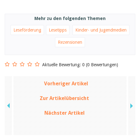
Birgit Libiszewski
Ursula Strahm
Sandra Dettwyler
Mehr zu den folgenden Themen
Sibylle Birrer
Javier Lopez
Leseförderung
Lesetipps
Kinder- und Jugendmedien
Céline Graf
Felicitas Isler
Rezensionen
Andrea Grichting
Therese von Weissenfluh
Nicole Rothen
Manuela Nyffeler-Lanker
Aktuelle Bewertung: 0 (0 Bewertungen)
Alle Autoren
Archiv
Vorheriger Artikel
Juli 2026
Juni 2026
Zur Artikelübersicht
März 2026
Dezember 2025
November 2025
Nächster Artikel
September 2025
Juli 2025
Juni 2025
März 2025