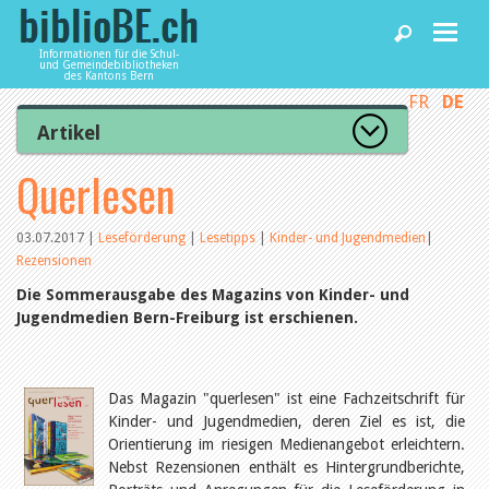
Informationen für die Schul-
und Gemeindebibliotheken
des Kantons Bern
FR
DE
Home
Artikel
Zur Artikelübersicht
Querlesen
News und Fachbeiträge
Lesenswert
Gut bewertet
Kategorien
03.07.2017
|
Leseförderung
|
Lesetipps
|
Kinder- und Jugendmedien
|
Bibliotheken
Rezensionen
Aus dem Amt für Kultur
Aus der Kommission
Die Sommerausgabe des Magazins von Kinder- und
Aus den Bibliotheken
Jugendmedien Bern-Freiburg ist erschienen.
Agenda
Organisation
Raum und Infrastruktur
Bestand
Benutzung
Dienstleistungen
Das Magazin "querlesen" ist eine Fachzeitschrift für
Finanzen
Kinder- und Jugendmedien, deren Ziel es ist, die
Personal
Orientierung im riesigen Medienangebot erleichtern.
Qualitätsmanagement
biblioBE nutzen
Nebst Rezensionen enthält es Hintergrundberichte,
Recht und Politik