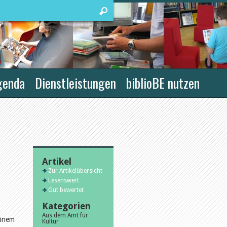
genda
Dienstleistungen
biblioBE nutzen
Artikel
Zur Artikelübersicht
Lesenswert
Gut bewertet
Kategorien
Aus dem Amt für
inem
Kultur