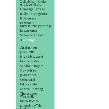
Zielpublikum Kinder
und Jugendliche
Einmalige Beiträge
Bibliotheksangebote
Bibliosuisse
Kantonale
Unterstützungsbeiträge
Rezensionen
Schweizer Literatur
Alle Tags
Autoren
Julie Greub
Birgit Libiszewski
Ursula Strahm
Sandra Dettwyler
Sibylle Birrer
Javier Lopez
Céline Graf
Felicitas Isler
Andrea Grichting
Therese von
Weissenfluh
Nicole Rothen
Manuela Nyffeler-
Lanker