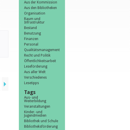
Aus der Kommission
Aus den Bibliotheken
Organisation
Raum und
Infrastruktur
Bestand
Benutzung
Finanzen
Personal
Qualitätsmanagement
Recht und Politik
Öffentlichkeitsarbeit
Leseförderung
Aus aller Welt
Verschiedenes
Lesetipps
Tags
Aus- und
Weiterbildung
Veranstaltungen
Kinder- und
Jugendmedien
Bibliothek und Schule
Bibliotheksförderung