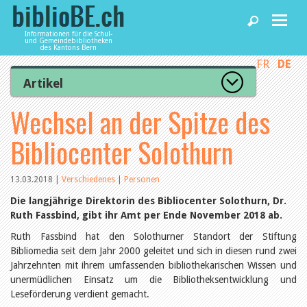
Informationen für die Schul-
und Gemeindebibliotheken
des Kantons Bern
FR
DE
Home
Artikel
Zur Artikelübersicht
Wechsel an der Spitze des
News und Fachbeiträge
Lesenswert
Gut bewertet
Bibliocenter Solothurn
Kategorien
Bibliotheken
Aus dem Amt für Kultur
Aus der Kommission
13.03.2018
|
Verschiedenes
|
Personen
Aus den Bibliotheken
Agenda
Die langjährige Direktorin des Bibliocenter Solothurn, Dr.
Organisation
Ruth Fassbind, gibt ihr Amt per Ende November 2018 ab.
Raum und Infrastruktur
Bestand
Ruth Fassbind hat den Solothurner Standort der Stiftung
Benutzung
Dienstleistungen
Bibliomedia seit dem Jahr 2000 geleitet und sich in diesen rund zwei
Finanzen
Jahrzehnten mit ihrem umfassenden bibliothekarischen Wissen und
Personal
unermüdlichen Einsatz um die Bibliotheksentwicklung und
Qualitätsmanagement
biblioBE nutzen
Leseförderung verdient gemacht.
Recht und Politik