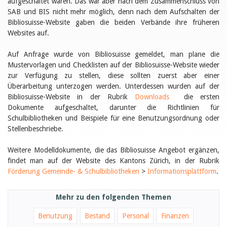
aufgeschaltet waren. Das war aber nach dem Zusammenschluss von
Öffentlichkeitsarbeit
Leseförderung
SAB und BIS nicht mehr möglich, denn nach dem Aufschalten der
Aus aller Welt
Bibliosuisse-Website gaben die beiden Verbände ihre früheren
Verschiedenes
Websites auf.
Lesetipps
Tags
Auf Anfrage wurde von Bibliosuisse gemeldet, man plane die
Mustervorlagen und Checklisten auf der Bibliosuisse-Website wieder
Aus- und Weiterbildung
zur Verfügung zu stellen, diese sollten zuerst aber einer
Veranstaltungen
Überarbeitung unterzogen werden. Unterdessen wurden auf der
Kinder- und Jugendmedien
Bibliosuisse-Website in der Rubrik
Bibliothek und Schule
Downloads
die ersten
Bibliotheksförderung
Dokumente aufgeschaltet, darunter die Richtlinien für
Zielpublikum Kinder und
Schulbibliotheken und Beispiele für eine Benutzungsordnung oder
Jugendliche
Stellenbeschriebe.
Einmalige Beiträge
Bibliotheksangebote
Weitere Modelldokumente, die das Bibliosuisse Angebot ergänzen,
Bibliosuisse
findet man auf der Website des Kantons Zürich, in der Rubrik
Kantonale
Unterstützungsbeiträge
Förderung Gemeinde- & Schulbibliotheken
>
Informationsplattform
.
Rezensionen
Schweizer Literatur
Alle Tags
Mehr zu den folgenden Themen
Autoren
Benutzung
Bestand
Personal
Finanzen
Julie Greub