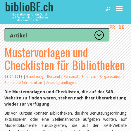
Informationen für die Schul-
und Gemeindebibliotheken
des Kantons Bern
FR
DE
Home
Artikel
Zur Artikelübersicht
Mustervorlagen und
News und Fachbeiträge
Lesenswert
Gut bewertet
Checklisten für Bibliotheken
Kategorien
Bibliotheken
Aus dem Amt für Kultur
Aus der Kommission
23.04.2019
|
Benutzung
|
Bestand
|
Personal
|
Finanzen
|
Organisation
|
Aus den Bibliotheken
Raum und Infrastruktur
|
Arbeitsgrundlagen
Agenda
Organisation
Die Mustervorlagen und Checklisten, die auf der SAB-
Raum und Infrastruktur
Website zu finden waren, stehen nach ihrer Überarbeitung
Bestand
Benutzung
wieder zur Verfügung.
Dienstleistungen
Finanzen
Bis vor Kurzem konnten Bibliotheken, die ihre Benutzungsordnung
Personal
aktualisieren oder eine Stellenannonce aufgeben wollten, auf
Qualitätsmanagement
biblioBE nutzen
Modelldokumente zurückgreifen, die auf der SAB-Website
Recht und Politik