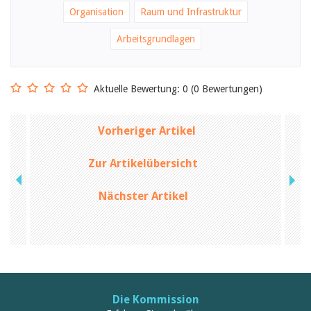
Birgit Libiszewski
Organisation
Raum und Infrastruktur
Ursula Strahm
Sandra Dettwyler
Arbeitsgrundlagen
Sibylle Birrer
Javier Lopez
Céline Graf
Felicitas Isler
Aktuelle Bewertung: 0 (0 Bewertungen)
Andrea Grichting
Therese von Weissenfluh
Nicole Rothen
Vorheriger Artikel
Manuela Nyffeler-Lanker
Alle Autoren
Zur Artikelübersicht
Archiv
Juli 2026
Nächster Artikel
Juni 2026
März 2026
Dezember 2025
November 2025
September 2025
Juli 2025
Juni 2025
März 2025
Die Kommission