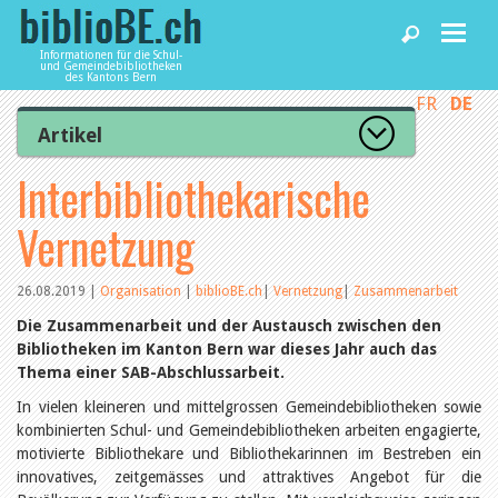
Informationen für die Schul-
und Gemeindebibliotheken
des Kantons Bern
FR
DE
Home
Artikel
Zur Artikelübersicht
Interbibliothekarische
News und Fachbeiträge
Lesenswert
Gut bewertet
Vernetzung
Kategorien
Bibliotheken
Aus dem Amt für Kultur
Aus der Kommission
26.08.2019
|
Organisation
|
biblioBE.ch
|
Vernetzung
|
Zusammenarbeit
Aus den Bibliotheken
Agenda
Die Zusammenarbeit und der Austausch zwischen den
Organisation
Bibliotheken im Kanton Bern war dieses Jahr auch das
Raum und Infrastruktur
Thema einer SAB-Abschlussarbeit.
Bestand
Benutzung
Dienstleistungen
In vielen kleineren und mittelgrossen Gemeindebibliotheken sowie
Finanzen
kombinierten Schul- und Gemeindebibliotheken arbeiten engagierte,
Personal
motivierte Bibliothekare und Bibliothekarinnen im Bestreben ein
Qualitätsmanagement
biblioBE nutzen
innovatives, zeitgemässes und attraktives Angebot für die
Recht und Politik