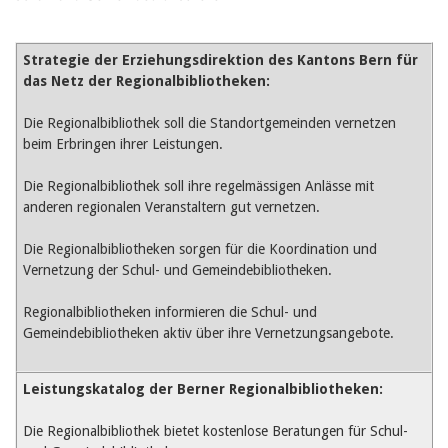
Birgit Libiszewski
Ursula Strahm
Sandra Dettwyler
Strategie
der Erziehungsdirektion des Kantons Bern für
Sibylle Birrer
das Netz der Regionalbibliotheken:
Javier Lopez
Céline Graf
Die Regionalbibliothek soll die Standortgemeinden vernetzen
Felicitas Isler
beim Erbringen ihrer Leistungen.
Andrea Grichting
Therese von Weissenfluh
Nicole Rothen
Die Regionalbibliothek soll ihre regelmässigen Anlässe mit
Manuela Nyffeler-Lanker
anderen regionalen Veranstaltern gut vernetzen.
Alle Autoren
Die Regionalbibliotheken sorgen für die Koordination und
Archiv
Vernetzung der Schul- und Gemeindebibliotheken.
Juli 2026
Juni 2026
Regionalbibliotheken informieren die Schul- und
März 2026
Gemeindebibliotheken aktiv über ihre Vernetzungsangebote.
Dezember 2025
November 2025
September 2025
Leistungskatalog der Berner Regionalbibliotheken:
Juli 2025
Juni 2025
März 2025
Die Regionalbibliothek bietet kostenlose Beratungen für Schul-