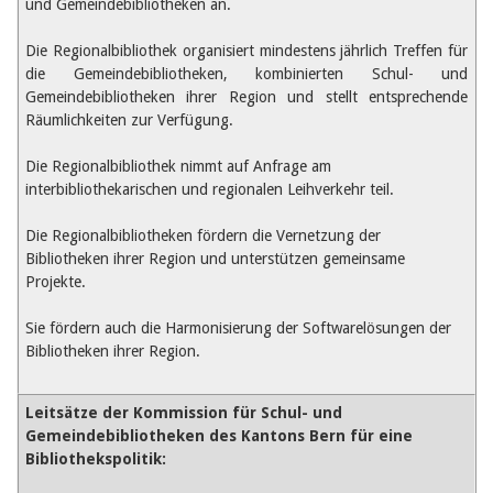
Februar 2025
und Gemeindebibliotheken an.
2024
2023
Die Regionalbibliothek organisiert mindestens jährlich Treffen für
2022
die Gemeindebibliotheken, kombinierten Schul- und
2021
Gemeindebibliotheken ihrer Region und stellt entsprechende
2020
Räumlichkeiten zur Verfügung.
2019
2018
Die Regionalbibliothek nimmt auf Anfrage am
2017
interbibliothekarischen und regionalen Leihverkehr teil.
2016
2015
2014
Die Regionalbibliotheken fördern die Vernetzung der
2013
Bibliotheken ihrer Region und unterstützen gemeinsame
2012
Projekte.
Sie fördern auch die Harmonisierung der Softwarelösungen der
Bibliotheken ihrer Region.
Leitsätze der Kommission für Schul- und
Gemeindebibliotheken des Kantons Bern für eine
Bibliothekspolitik: