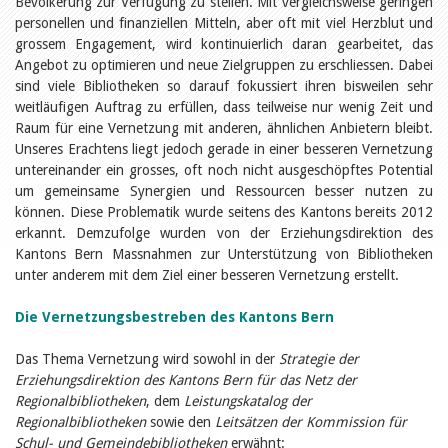
Bevölkerung zur Verfügung zu stellen. Mit vergleichsweise geringen
Öffentlichkeitsarbeit
Leseförderung
personellen und finanziellen Mitteln, aber oft mit viel Herzblut und
Aus aller Welt
grossem Engagement, wird kontinuierlich daran gearbeitet, das
Verschiedenes
Angebot zu optimieren und neue Zielgruppen zu erschliessen. Dabei
Lesetipps
sind viele Bibliotheken so darauf fokussiert ihren bisweilen sehr
Tags
weitläufigen Auftrag zu erfüllen, dass teilweise nur wenig Zeit und
Raum für eine Vernetzung mit anderen, ähnlichen Anbietern bleibt.
Aus- und Weiterbildung
Unseres Erachtens liegt jedoch gerade in einer besseren Vernetzung
Veranstaltungen
untereinander ein grosses, oft noch nicht ausgeschöpftes Potential
Kinder- und Jugendmedien
um gemeinsame Synergien und Ressourcen besser nutzen zu
Bibliothek und Schule
Bibliotheksförderung
können. Diese Problematik wurde seitens des Kantons bereits 2012
Zielpublikum Kinder und
erkannt. Demzufolge wurden von der Erziehungsdirektion des
Jugendliche
Kantons Bern Massnahmen zur Unterstützung von Bibliotheken
Einmalige Beiträge
unter anderem mit dem Ziel einer besseren Vernetzung erstellt.
Bibliotheksangebote
Bibliosuisse
Die Vernetzungsbestreben des Kantons Bern
Kantonale
Unterstützungsbeiträge
Rezensionen
Das Thema Vernetzung wird sowohl in der
Strategie der
Schweizer Literatur
Erziehungsdirektion des Kantons Bern für das Netz der
Alle Tags
Regionalbibliotheken
, dem
Leistungskatalog der
Autoren
Regionalbibliotheken
sowie den
Leitsätzen der Kommission für
Julie Greub
Schul- und Gemeindebibliotheken
erwähnt: