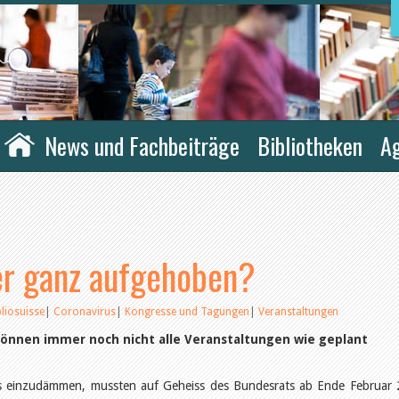
News und Fachbeiträge
Bibliotheken
A
r ganz aufgehoben?
bliosuisse
|
Coronavirus
|
Kongresse und Tagungen
|
Veranstaltungen
önnen immer noch nicht alle Veranstaltungen wie geplant
us einzudämmen, mussten auf Geheiss des Bundesrats ab Ende Februar