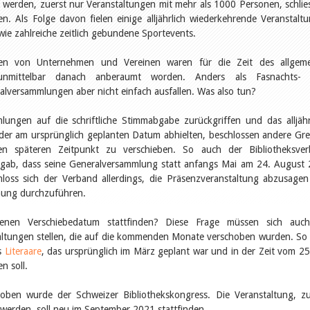
werden, zuerst nur Veranstaltungen mit mehr als 1000 Personen, schlies
n. Als Folge davon fielen einige alljährlich wiederkehrende Veranstalt
wie zahlreiche zeitlich gebundene Sportevents.
gen von Unternehmen und Vereinen waren für die Zeit des allgem
mittelbar danach anberaumt worden. Anders als Fasnachts- 
lversammlungen aber nicht einfach ausfallen. Was also tun?
ungen auf die schriftliche Stimmabgabe zurückgriffen und das alljähr
ieder am ursprünglich geplanten Datum abhielten, beschlossen andere Gr
en späteren Zeitpunkt zu verschieben. So auch der Bibliotheksve
nt gab, dass seine Generalversammlung statt anfangs Mai am 24. August
hloss sich der Verband allerdings, die Präsenzveranstaltung abzusage
mmung durchzuführen.
nen Verschiebedatum stattfinden? Diese Frage müssen sich auch
altungen stellen, die auf die kommenden Monate verschoben wurden. So
ls
Literaare
, das ursprünglich im März geplant war und in der Zeit vom 25
n soll.
hoben wurde der Schweizer Bibliothekskongress. Die Veranstaltung, z
werden, soll neu im September 2021 stattfinden.