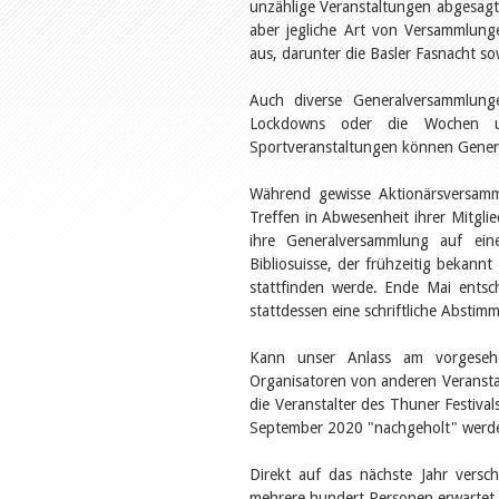
unzählige Veranstaltungen abgesagt 
aber jegliche Art von Versammlunge
aus, darunter die Basler Fasnacht so
Auch diverse Generalversammlun
Lockdowns oder die Wochen un
Sportveranstaltungen können Genera
Während gewisse Aktionärsversamml
Treffen in Abwesenheit ihrer Mitgl
ihre Generalversammlung auf ein
Bibliosuisse, der frühzeitig bekan
stattfinden werde. Ende Mai entsc
stattdessen eine schriftliche Absti
Kann unser Anlass am vorgesehe
Organisatoren von anderen Veranst
die Veranstalter des Thuner Festiva
September 2020 "nachgeholt" werde
Direkt auf das nächste Jahr versc
mehrere hundert Personen erwartet 