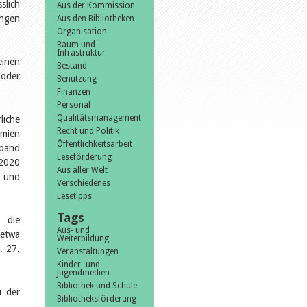
slich
Aus der Kommission
ungen
Aus den Bibliotheken
Organisation
Raum und
Infrastruktur
einen
Bestand
oder
Benutzung
Finanzen
Personal
Qualitätsmanagement
liche
Recht und Politik
emien
Öffentlichkeitsarbeit
rband
Leseförderung
 2020
Aus aller Welt
n und
Verschiedenes
Lesetipps
Tags
 die
Aus- und
 etwa
Weiterbildung
.-27.
Veranstaltungen
Kinder- und
Jugendmedien
Bibliothek und Schule
u der
Bibliotheksförderung