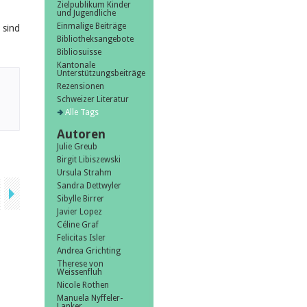
Zielpublikum Kinder
und Jugendliche
Einmalige Beiträge
 sind
Bibliotheksangebote
Bibliosuisse
Kantonale
Unterstützungsbeiträge
Rezensionen
Schweizer Literatur
Alle Tags
Autoren
Julie Greub
Birgit Libiszewski
Ursula Strahm
Sandra Dettwyler
Sibylle Birrer
Javier Lopez
Céline Graf
Felicitas Isler
Andrea Grichting
Therese von
Weissenfluh
Nicole Rothen
Manuela Nyffeler-
Lanker