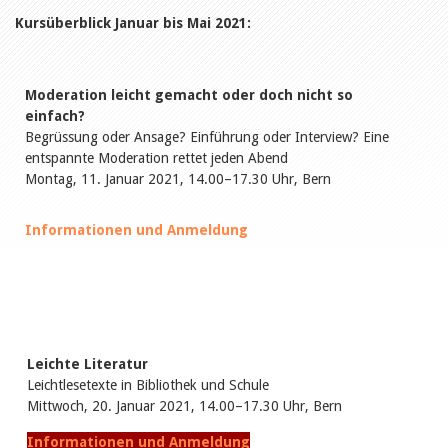
Öffentlichkeitsarbeit
Leseförderung
Kursüberblick Januar bis Mai 2021:
Aus aller Welt
Verschiedenes
Lesetipps
Moderation leicht gemacht oder doch nicht so
Tags
einfach?
Aus- und Weiterbildung
Begrüssung oder Ansage? Einführung oder Interview? Eine
Veranstaltungen
entspannte Moderation rettet jeden Abend
Kinder- und Jugendmedien
Montag, 11. Januar 2021, 14.00–17.30 Uhr, Bern
Bibliothek und Schule
Bibliotheksförderung
Zielpublikum Kinder und
Informationen und Anmeldung
Jugendliche
Einmalige Beiträge
Bibliotheksangebote
Bibliosuisse
Kantonale
Unterstützungsbeiträge
Rezensionen
Leichte Literatur
Schweizer Literatur
Leichtlesetexte in Bibliothek und Schule
Alle Tags
Mittwoch, 20. Januar 2021, 14.00–17.30 Uhr, Bern
Autoren
Informationen und Anmeldung
Julie Greub