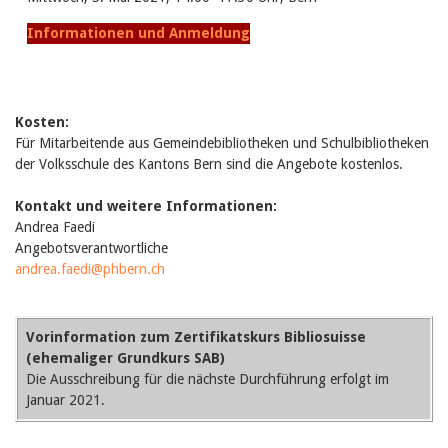
Februar 2025
2024
Informationen und Anmeldung
2023
2022
2021
2020
2019
Kosten:
2018
Für Mitarbeitende aus Gemeindebibliotheken und Schulbibliotheken
2017
der Volksschule des Kantons Bern sind die Angebote kostenlos.
2016
2015
Kontakt und weitere Informationen:
2014
Andrea Faedi
2013
Angebotsverantwortliche
2012
andrea.faedi@phbern.ch
Vorinformation zum
Zertifikatskurs Bibliosuisse
(ehemaliger Grundkurs SAB)
Die Ausschreibung für die nächste Durchführung erfolgt im
Januar 2021.