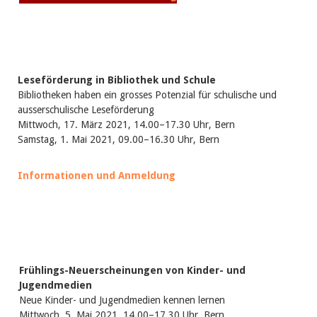
Birgit Libiszewski
Ursula Strahm
Sandra Dettwyler
Sibylle Birrer
Javier Lopez
Céline Graf
Leseförderung in Bibliothek und Schule
Felicitas Isler
Bibliotheken haben ein grosses Potenzial für schulische und
Andrea Grichting
ausserschulische Leseförderung
Therese von Weissenfluh
Mittwoch, 17. März 2021, 14.00–17.30 Uhr, Bern
Nicole Rothen
Samstag, 1. Mai 2021, 09.00–16.30 Uhr, Bern
Manuela Nyffeler-Lanker
Alle Autoren
Informationen und Anmeldung
Archiv
Juli 2026
Juni 2026
März 2026
Dezember 2025
November 2025
September 2025
Frühlings-Neuerscheinungen von Kinder- und
Juli 2025
Jugendmedien
Juni 2025
Neue Kinder- und Jugendmedien kennen lernen
März 2025
Mittwoch, 5. Mai 2021, 14.00–17.30 Uhr, Bern