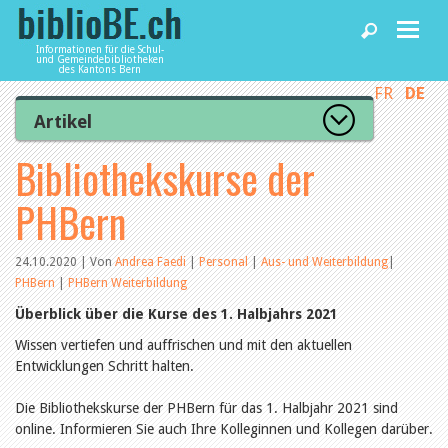
Informationen für die Schul-
und Gemeindebibliotheken
des Kantons Bern
FR
DE
Home
Artikel
Zur Artikelübersicht
Bibliothekskurse der
News und Fachbeiträge
Lesenswert
Gut bewertet
PHBern
Kategorien
Bibliotheken
Aus dem Amt für Kultur
Aus der Kommission
24.10.2020 | Von
Andrea Faedi
|
Personal
|
Aus- und Weiterbildung
|
Aus den Bibliotheken
PHBern
|
PHBern Weiterbildung
Agenda
Organisation
Überblick über die Kurse des 1. Halbjahrs 2021
Raum und Infrastruktur
Bestand
Wissen vertiefen und auffrischen und mit den aktuellen
Benutzung
Dienstleistungen
Entwicklungen Schritt halten.
Finanzen
Personal
Die Bibliothekskurse der PHBern für das 1. Halbjahr 2021 sind
Qualitätsmanagement
biblioBE nutzen
online. Informieren Sie auch Ihre Kolleginnen und Kollegen darüber.
Recht und Politik