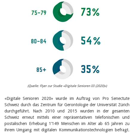
Birgit Libiszewski
Ursula Strahm
Sandra Dettwyler
Sibylle Birrer
Javier Lopez
Céline Graf
Felicitas Isler
Andrea Grichting
Therese von Weissenfluh
Nicole Rothen
Manuela Nyffeler-Lanker
Alle Autoren
Archiv
Juli 2026
(Quelle: Flyer zur Studie «Digitale Senioren III (2020)»)
Juni 2026
März 2026
«Digitale Senioren 2020» wurde im Auftrag von Pro Senectute
Dezember 2025
Schweiz durch das Zentrum für Gerontologie der Universität Zürich
November 2025
durchgeführt. Nach 2010 und 2015 wurden in der gesamten
September 2025
Schweiz erneut mittels einer repräsentativen telefonischen und
Juli 2025
Juni 2025
postalischen Erhebung 1’149 Menschen im Alter ab 65 Jahren zu
März 2025
ihrem Umgang mit digitalen Kommunikationstechnologien befragt.