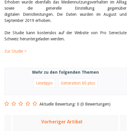
Februar 2025
Erhoben wurde ebenfalls das Mediennutzungsverhalten im Alltag
2024
sowie die generelle Einstellung gegenüber
2023
digitalen Dienstleistungen. Die Daten wurden im August und
2022
September 2019 erhoben.
2021
2020
Die Studie kann kostenslos auf der Website von Pro Senectute
2019
Schweiz heruntergeladen werden.
2018
2017
2016
Zur Studie >
2015
2014
2013
Mehr zu den folgenden Themen
2012
Lesetipps
Generation 60 plus
Aktuelle Bewertung: 0 (0 Bewertungen)
Vorheriger Artikel