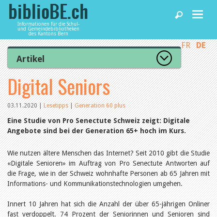
Informationen für die Schul-
und Gemeindebibliotheken
des Kantons Bern
FR
DE
Home
Artikel
Zur Artikelübersicht
Digital Seniors
News und Fachbeiträge
Lesenswert
Gut bewertet
Kategorien
03.11.2020
|
Lesetipps
|
Generation 60 plus
Bibliotheken
Aus dem Amt für Kultur
Eine Studie von Pro Senectute Schweiz zeigt: Digitale
Aus der Kommission
Angebote sind bei der Generation 65+ hoch im Kurs.
Aus den Bibliotheken
Agenda
Organisation
Wie nutzen ältere Menschen das Internet? Seit 2010 gibt die Studie
Raum und Infrastruktur
Bestand
«Digitale Senioren» im Auftrag von Pro Senectute Antworten auf
Benutzung
Dienstleistungen
die Frage, wie in der Schweiz wohnhafte Personen ab 65 Jahren mit
Finanzen
Informations- und Kommunikationstechnologien umgehen.
Personal
Qualitätsmanagement
Innert 10 Jahren hat sich die Anzahl der über 65-jährigen Onliner
biblioBE nutzen
Recht und Politik
fast verdoppelt. 74 Prozent der Seniorinnen und Senioren sind