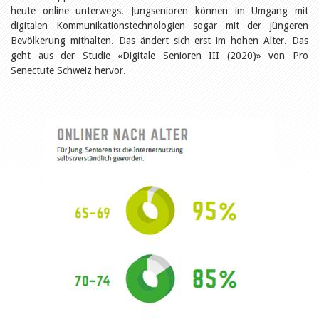
Öffentlichkeitsarbeit
heute online unterwegs. Jungsenioren können im Umgang mit
Leseförderung
digitalen Kommunikationstechnologien sogar mit der jüngeren
Aus aller Welt
Bevölkerung mithalten. Das ändert sich erst im hohen Alter. Das
Verschiedenes
geht aus der Studie «Digitale Senioren III (2020)» von Pro
Lesetipps
Senectute Schweiz hervor.
Tags
Aus- und Weiterbildung
Veranstaltungen
Kinder- und Jugendmedien
Bibliothek und Schule
Bibliotheksförderung
Zielpublikum Kinder und
Jugendliche
Einmalige Beiträge
Bibliotheksangebote
Bibliosuisse
Kantonale
Unterstützungsbeiträge
Rezensionen
Schweizer Literatur
Alle Tags
Autoren
Julie Greub