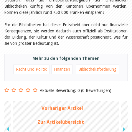
Dadurch, dass die Urheberrechtsabgaben der Öffentlichen
Öffentlichkeitsarbeit
Bibliotheken künftig von den Kantonen übernommen werden,
Leseförderung
Aus aller Welt
können diese jährlich rund 750 000 Franken einsparen!
Verschiedenes
Lesetipps
Für die Bibliotheken hat dieser Entscheid aber nicht nur finanzielle
Konsequenzen, sie werden dadurch auch offiziell als Institutionen
Tags
der Bildung, der Kultur und der Wissenschaft positioniert, was für
Aus- und Weiterbildung
sie von grosser Bedeutung ist.
Veranstaltungen
Kinder- und Jugendmedien
Bibliothek und Schule
Mehr zu den folgenden Themen
Bibliotheksförderung
Zielpublikum Kinder und
Recht und Politik
Finanzen
Bibliotheksförderung
Jugendliche
Einmalige Beiträge
Bibliotheksangebote
Bibliosuisse
Aktuelle Bewertung: 0 (0 Bewertungen)
Kantonale
Unterstützungsbeiträge
Rezensionen
Vorheriger Artikel
Schweizer Literatur
Alle Tags
Zur Artikelübersicht
Autoren
Julie Greub