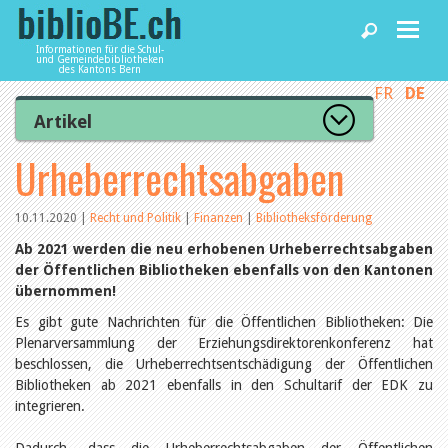
Informationen für die Schul-
und Gemeindebibliotheken
des Kantons Bern
FR
DE
Home
Artikel
Zur Artikelübersicht
Urheberrechtsabgaben
News und Fachbeiträge
Lesenswert
Gut bewertet
Kategorien
10.11.2020
|
Recht und Politik
|
Finanzen
|
Bibliotheksförderung
Bibliotheken
Aus dem Amt für Kultur
Ab 2021 werden die neu erhobenen Urheberrechtsabgaben
Aus der Kommission
der Öffentlichen Bibliotheken ebenfalls von den Kantonen
Aus den Bibliotheken
übernommen!
Agenda
Organisation
Raum und Infrastruktur
Es gibt gute Nachrichten für die Öffentlichen Bibliotheken: Die
Bestand
Plenarversammlung der Erziehungsdirektorenkonferenz hat
Benutzung
Dienstleistungen
beschlossen, die Urheberrechtsentschädigung der Öffentlichen
Finanzen
Bibliotheken ab 2021 ebenfalls in den Schultarif der EDK zu
Personal
integrieren.
Qualitätsmanagement
biblioBE nutzen
Recht und Politik