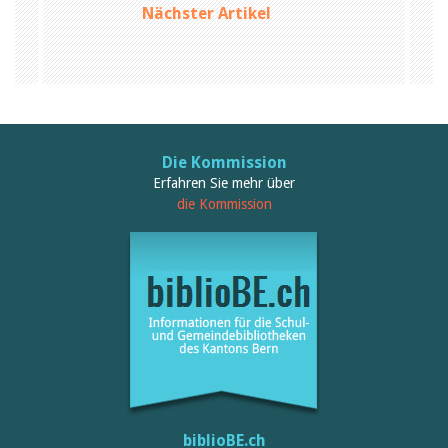
Nächster Artikel
Birgit Libiszewski
Ursula Strahm
Sandra Dettwyler
Sibylle Birrer
Javier Lopez
Céline Graf
Felicitas Isler
Andrea Grichting
Die Kommission
Therese von Weissenfluh
Erfahren Sie mehr über
Nicole Rothen
Manuela Nyffeler-Lanker
die Kommission
Alle Autoren
Archiv
Juli 2026
Juni 2026
März 2026
Dezember 2025
November 2025
September 2025
Juli 2025
Juni 2025
März 2025
biblioBE.ch