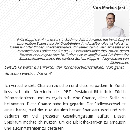
Öffentlichkeitsarbeit
Leseförderung
Von Markus Jost
Aus aller Welt
Verschiedenes
Lesetipps
Tags
Aus- und Weiterbildung
Felix Hüppi hat einen Master in Business Administration mit Vertiefung in
Information Science der FH Graubünden. An derselben Hochschule ist er
Veranstaltungen
Dozent für öffentliches Bibliothekswesen. Vor seiner Zeit in Bern arbeitete er in
Kinder- und Jugendmedien
verschiedenen Funktionen für die PBZ Pestalozzi-Bibliothek Zürich, deren
Direktor er nun geworden ist. Zudem war er Mitglied und Präsident der
Bibliothek und Schule
Bibliothekskommission des Kantons Zürich. Hüppi ist Vizepräsident von
Bibliotheksförderung
Bibliosuisse.
Zielpublikum Kinder und
Seit 2019 warst du Direktor der Kornhausbibliotheken. Nun gehst
Jugendliche
du schon wieder. Warum?
Einmalige Beiträge
Bibliotheksangebote
Ich versuche stets Chancen zu sehen und diese zu packen. In Zürich
Bibliosuisse
liess sich die Direktorin der PBZ Pestalozzi-Bibliothek Zürich
Kantonale
Unterstützungsbeiträge
frühpensionieren und es ergab sich eine Chance, diese Stelle zu
Rezensionen
bekommen. Diese Chance habe ich gepackt. Der Stellenwechsel ist
Schweizer Literatur
eine Chance, weil die PBZ deutlich besser finanziert wird und sich
Alle Tags
dadurch ein viel grösserer Gestaltungsraum auftut. Diesen
Autoren
Spielraum möchte ich nutzen, um die Bibliotheksarbeit zu erneuern
und zukunftsfähiger zu gestalten.
Julie Greub