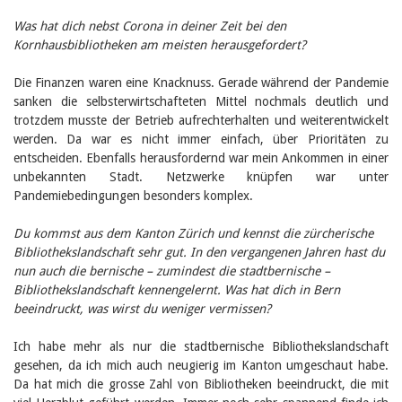
Februar 2025
2024
Was hat dich nebst Corona in deiner Zeit bei den
2023
Kornhausbibliotheken am meisten herausgefordert?
2022
2021
Die Finanzen waren eine Knacknuss. Gerade während der Pandemie
2020
sanken die selbsterwirtschafteten Mittel nochmals deutlich und
2019
trotzdem musste der Betrieb aufrechterhalten und weiterentwickelt
2018
2017
werden. Da war es nicht immer einfach, über Prioritäten zu
2016
entscheiden. Ebenfalls herausfordernd war mein Ankommen in einer
2015
unbekannten Stadt. Netzwerke knüpfen war unter
2014
Pandemiebedingungen besonders komplex.
2013
2012
Du kommst aus dem Kanton Zürich und kennst die zürcherische
Bibliothekslandschaft sehr gut. In den vergangenen Jahren hast du
nun auch die bernische – zumindest die stadtbernische –
Bibliothekslandschaft kennengelernt. Was hat dich in Bern
beeindruckt, was wirst du weniger vermissen?
Ich habe mehr als nur die stadtbernische Bibliothekslandschaft
gesehen, da ich mich auch neugierig im Kanton umgeschaut habe.
Da hat mich die grosse Zahl von Bibliotheken beeindruckt, die mit