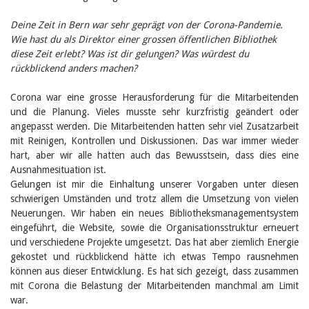
Birgit Libiszewski
Ursula Strahm
Deine Zeit in Bern war sehr geprägt von der Corona-Pandemie.
Sandra Dettwyler
Wie hast du als Direktor einer grossen öffentlichen Bibliothek
Sibylle Birrer
diese Zeit erlebt? Was ist dir gelungen? Was würdest du
Javier Lopez
rückblickend anders machen?
Céline Graf
Felicitas Isler
Corona war eine grosse Herausforderung für die Mitarbeitenden
Andrea Grichting
und die Planung. Vieles musste sehr kurzfristig geändert oder
Therese von Weissenfluh
angepasst werden. Die Mitarbeitenden hatten sehr viel Zusatzarbeit
Nicole Rothen
Manuela Nyffeler-Lanker
mit Reinigen, Kontrollen und Diskussionen. Das war immer wieder
Alle Autoren
hart, aber wir alle hatten auch das Bewusstsein, dass dies eine
Ausnahmesituation ist.
Archiv
Gelungen ist mir die Einhaltung unserer Vorgaben unter diesen
Juli 2026
schwierigen Umständen und trotz allem die Umsetzung von vielen
Juni 2026
Neuerungen. Wir haben ein neues Bibliotheksmanagementsystem
März 2026
eingeführt, die Website, sowie die Organisationsstruktur erneuert
Dezember 2025
und verschiedene Projekte umgesetzt. Das hat aber ziemlich Energie
November 2025
gekostet und rückblickend hätte ich etwas Tempo rausnehmen
September 2025
Juli 2025
können aus dieser Entwicklung. Es hat sich gezeigt, dass zusammen
Juni 2025
mit Corona die Belastung der Mitarbeitenden manchmal am Limit
März 2025
war.