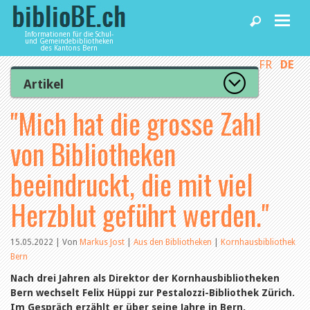
Informationen für die Schul-
und Gemeindebibliotheken
des Kantons Bern
FR
DE
Home
Artikel
Zur Artikelübersicht
"Mich hat die grosse Zahl
News und Fachbeiträge
Lesenswert
Gut bewertet
von Bibliotheken
Kategorien
Bibliotheken
Aus dem Amt für Kultur
beeindruckt, die mit viel
Aus der Kommission
Aus den Bibliotheken
Herzblut geführt werden."
Agenda
Organisation
Raum und Infrastruktur
Bestand
15.05.2022 | Von
Markus Jost
|
Aus den Bibliotheken
|
Kornhausbibliothek
Benutzung
Dienstleistungen
Bern
Finanzen
Personal
Nach drei Jahren als Direktor der Kornhausbibliotheken
Qualitätsmanagement
biblioBE nutzen
Bern wechselt Felix Hüppi zur Pestalozzi-Bibliothek Zürich.
Recht und Politik
Im Gespräch erzählt er über seine Jahre in Bern.