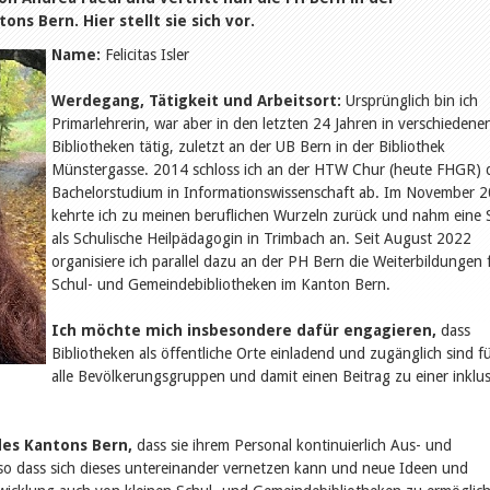
ns Bern. Hier stellt sie sich vor.
Name:
Felicitas Isler
Werdegang, Tätigkeit und Arbeitsort:
Ursprünglich bin ich
Primarlehrerin, war aber in den letzten 24 Jahren in verschiedene
Bibliotheken tätig, zuletzt an der UB Bern in der Bibliothek
Münstergasse. 2014 schloss ich an der HTW Chur (heute FHGR) 
Bachelorstudium in Informationswissenschaft ab. Im November 
kehrte ich zu meinen beruflichen Wurzeln zurück und nahm eine S
als Schulische Heilpädagogin in Trimbach an. Seit August 2022
organisiere ich parallel dazu an der PH Bern die Weiterbildungen 
Schul- und Gemeindebibliotheken im Kanton Bern.
Ich möchte mich insbesondere dafür engagieren,
dass
Bibliotheken als öffentliche Orte einladend und zugänglich sind f
alle Bevölkerungsgruppen und damit einen Beitrag zu einer inklu
des Kantons Bern,
dass sie ihrem Personal kontinuierlich Aus- und
so dass sich dieses untereinander vernetzen kann und neue Ideen und