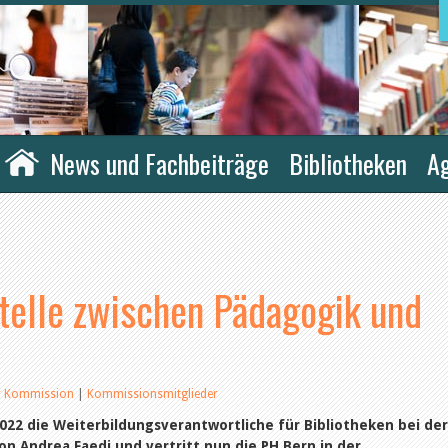
News und Fachbeiträge
Bibliotheken
A
stelle zwischen Pädagogik und
r Kommission
|
Kommissionsmitglieder
 2022 die Weiterbildungsverantwortliche für Bibliotheken bei de
on Andrea Faedi und vertritt nun die PH Bern in der