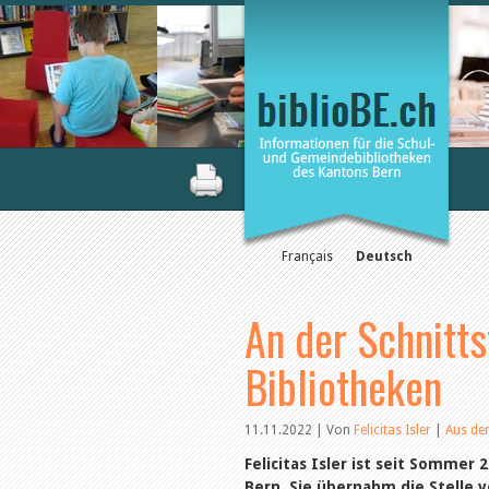
Français
Deutsch
An der Schnitt
Bibliotheken
11.11.2022 | Von
Felicitas Isler
|
Aus de
Felicitas Isler ist seit Sommer
Bern. Sie übernahm die Stelle v