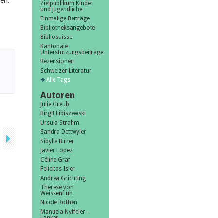
hen.
Zielpublikum Kinder
und Jugendliche
Einmalige Beiträge
Bibliotheksangebote
Bibliosuisse
Kantonale
Unterstützungsbeiträge
Rezensionen
Schweizer Literatur
Alle Tags
Autoren
Julie Greub
Birgit Libiszewski
Ursula Strahm
Sandra Dettwyler
Sibylle Birrer
Javier Lopez
Céline Graf
Felicitas Isler
Andrea Grichting
Therese von
Weissenfluh
Nicole Rothen
Manuela Nyffeler-
Lanker