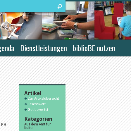
genda
Dienstleistungen
biblioBE nutzen
Artikel
Zur Artikelübersicht
Lesenswert
Gut bewertet
Kategorien
r PH
Aus dem Amt für
Kultur