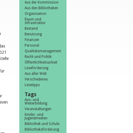
Aus der Kommission
Aus den Bibliotheken
Organisation
Raum und
Infrastruktur
Bestand
n
Benutzung
Finanzen
Personal
das
Qualitätsmanagement
2021
Recht und Politik
telle
Öffentlichkeitsarbeit
Leseförderung
für
Aus aller Welt
Verschiedenes
Lesetipps
Tags
ür
Aus- und
siven
Weiterbildung
Veranstaltungen
Kinder- und
Jugendmedien
Bibliothek und Schule
Bibliotheksförderung