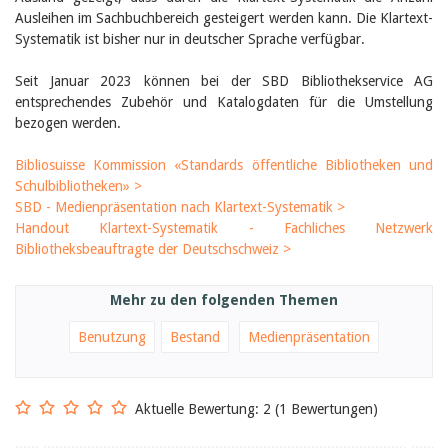
Birgit Libiszewski
Ausleihen im Sachbuchbereich gesteigert werden kann. Die Klartext-
Ursula Strahm
Systematik ist bisher nur in deutscher Sprache verfügbar.
Sandra Dettwyler
Sibylle Birrer
Seit Januar 2023 können bei der SBD Bibliothekservice AG
Javier Lopez
entsprechendes Zubehör und Katalogdaten für die Umstellung
Céline Graf
bezogen werden.
Felicitas Isler
Andrea Grichting
Bibliosuisse Kommission «Standards öffentliche Bibliotheken und
Therese von Weissenfluh
Nicole Rothen
Schulbibliotheken» >
Manuela Nyffeler-Lanker
SBD - Medienpräsentation nach Klartext-Systematik >
Alle Autoren
Handout Klartext-Systematik - Fachliches Netzwerk
Bibliotheksbeauftragte der Deutschschweiz >
Archiv
Juli 2026
Juni 2026
Mehr zu den folgenden Themen
März 2026
Dezember 2025
Benutzung
Bestand
Medienpräsentation
November 2025
September 2025
Juli 2025
Aktuelle Bewertung: 2 (1 Bewertungen)
Juni 2025
März 2025