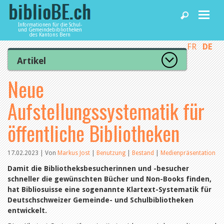
Informationen für die Schul-
und Gemeindebibliotheken
des Kantons Bern
FR
DE
Home
Artikel
Zur Artikelübersicht
Neue
News und Fachbeiträge
Lesenswert
Gut bewertet
Aufstellungssystematik für
Kategorien
Bibliotheken
Aus dem Amt für Kultur
öffentliche Bibliotheken
Aus der Kommission
Aus den Bibliotheken
Agenda
Organisation
17.02.2023 | Von
Markus Jost
|
Benutzung
|
Bestand
|
Medienpräsentation
Raum und Infrastruktur
Bestand
Damit die Bibliotheksbesucherinnen und -besucher
Benutzung
Dienstleistungen
schneller die gewünschten Bücher und Non-Books finden,
Finanzen
hat Bibliosuisse eine sogenannte Klartext-Systematik für
Personal
Deutschschweizer Gemeinde- und Schulbibliotheken
Qualitätsmanagement
entwickelt.
biblioBE nutzen
Recht und Politik