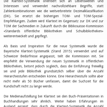
Öffentlichkeitsarbeit
Die Klartext-Systematik orientiert sich an Lebenswelten und
Leseförderung
Interessen und verwendet nachvollziehbare Begriffe, statt
Aus aller Welt
Zahlenkombinationen wie die weitverbreitete Dezimalklassifikation
Verschiedenes
(DK). Sie ersetzt die bisherigen TOM- und TOM-Spezial-
Lesetipps
Empfehlungen. Zudem wird Klartext im Gegensatz zur DK und zur
Tags
TOM der Sachmedien in Zukunft durch die Bibliosuisse-Kommission
«Standards öffentliche Bibliotheken und Schulbibliotheken»
Aus- und Weiterbildung
weiterentwickelt und gepflegt.
Veranstaltungen
Kinder- und Jugendmedien
Bibliothek und Schule
Als Basis und Inspiration für die neue Systematik wurde die
Bibliotheksförderung
Bayerische Klartext-Systematik (Stand 2015) verwendet und auf
Zielpublikum Kinder und
Schweizer Bedürfnisse angepasst, teilt die Kommission mit. Sie
Jugendliche
empfiehlt die Verwendung der neuen Systematik in öffentlichen
Einmalige Beiträge
Bibliotheken, betont jedoch sogleich, dass die Einführung freiwillig
Bibliotheksangebote
sei und jede Bibliothek grundsätzlich selber über die Anzahl
Bibliosuisse
Kantonale
Hierarchiestufen entscheiden könne. Eine Hierarchiestufe sollte aber
Unterstützungsbeiträge
nicht mehr als 50 Bücher umfassen, damit die Suchzeit für die
Rezensionen
Kundschaft nicht zu lange werde.
Schweizer Literatur
Alle Tags
Die Medienaufstellung bei Klartext sei den Buch-Präsentationen in
Autoren
Buchhandlungen sehr ähnlich. Weiter haben Erfahrungen im
Julie Greub
Ausland gezeigt, dass durch die Klartext-Systematik die Anzahl