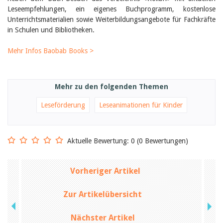
Birgit Libiszewski
Leseempfehlungen, ein eigenes Buchprogramm, kostenlose
Ursula Strahm
Unterrichtsmaterialien sowie Weiterbildungsangebote für Fachkräfte
Sandra Dettwyler
in Schulen und Bibliotheken.
Sibylle Birrer
Javier Lopez
Mehr Infos Baobab Books >
Céline Graf
Felicitas Isler
Andrea Grichting
Therese von Weissenfluh
Mehr zu den folgenden Themen
Nicole Rothen
Manuela Nyffeler-Lanker
Leseförderung
Leseanimationen für Kinder
Alle Autoren
Archiv
Juli 2026
Aktuelle Bewertung: 0 (0 Bewertungen)
Juni 2026
März 2026
Dezember 2025
Vorheriger Artikel
November 2025
September 2025
Zur Artikelübersicht
Juli 2025
Juni 2025
März 2025
Nächster Artikel