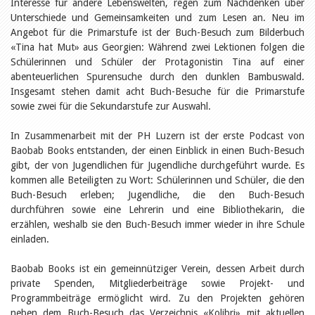
Öffentlichkeitsarbeit
Interesse für andere Lebenswelten, regen zum Nachdenken über
Leseförderung
Unterschiede und Gemeinsamkeiten und zum Lesen an. Neu im
Aus aller Welt
Angebot für die Primarstufe ist der Buch-Besuch zum Bilderbuch
Verschiedenes
«Tina hat Mut» aus Georgien: Während zwei Lektionen folgen die
Lesetipps
Schülerinnen und Schüler der Protagonistin Tina auf einer
Tags
abenteuerlichen Spurensuche durch den dunklen Bambuswald.
Insgesamt stehen damit acht Buch-Besuche für die Primarstufe
Aus- und Weiterbildung
sowie zwei für die Sekundarstufe zur Auswahl.
Veranstaltungen
Kinder- und Jugendmedien
Bibliothek und Schule
In Zusammenarbeit mit der PH Luzern ist der erste Podcast von
Bibliotheksförderung
Baobab Books entstanden, der einen Einblick in einen Buch-Besuch
Zielpublikum Kinder und
gibt, der von Jugendlichen für Jugendliche durchgeführt wurde. Es
Jugendliche
kommen alle Beteiligten zu Wort: Schülerinnen und Schüler, die den
Einmalige Beiträge
Buch-Besuch erleben; Jugendliche, die den Buch-Besuch
Bibliotheksangebote
durchführen sowie eine Lehrerin und eine Bibliothekarin, die
Bibliosuisse
Kantonale
erzählen, weshalb sie den Buch-Besuch immer wieder in ihre Schule
Unterstützungsbeiträge
einladen.
Rezensionen
Schweizer Literatur
Baobab Books ist ein gemeinnütziger Verein, dessen Arbeit durch
Alle Tags
private Spenden, Mitgliederbeiträge sowie Projekt- und
Autoren
Programmbeiträge ermöglicht wird. Zu den Projekten gehören
Julie Greub
neben dem Buch-Besuch das Verzeichnis «Kolibri» mit aktuellen