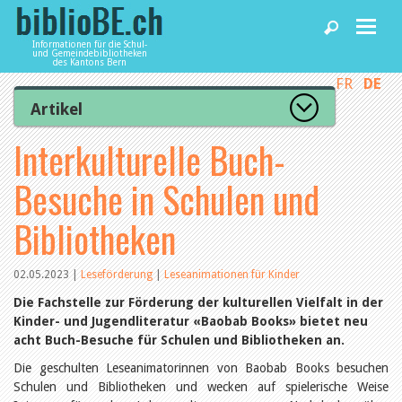
Informationen für die Schul-
und Gemeindebibliotheken
des Kantons Bern
FR
DE
Home
Artikel
Zur Artikelübersicht
Interkulturelle Buch-
News und Fachbeiträge
Lesenswert
Gut bewertet
Besuche in Schulen und
Kategorien
Bibliotheken
Aus dem Amt für Kultur
Bibliotheken
Aus der Kommission
Aus den Bibliotheken
Agenda
Organisation
02.05.2023
|
Leseförderung
|
Leseanimationen für Kinder
Raum und Infrastruktur
Bestand
Die Fachstelle zur Förderung der kulturellen Vielfalt in der
Benutzung
Dienstleistungen
Kinder- und Jugendliteratur «Baobab Books» bietet neu
Finanzen
acht Buch-Besuche für Schulen und Bibliotheken an.
Personal
Die geschulten Leseanimatorinnen von Baobab Books besuchen
Qualitätsmanagement
biblioBE nutzen
Schulen und Bibliotheken und wecken auf spielerische Weise
Recht und Politik