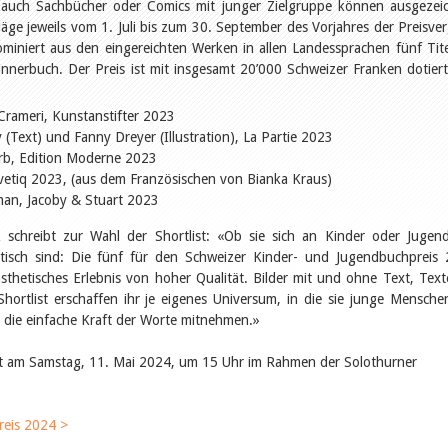
 auch Sachbücher oder Comics mit junger Zielgruppe können ausgezei
äge jeweils vom 1. Juli bis zum 30. September des Vorjahres der Preisve
miniert aus den eingereichten Werken in allen Landessprachen fünf Tite
nnerbuch. Der Preis ist mit insgesamt 20’000 Schweizer Franken dotiert
Crameri, Kunstanstifter 2023
 (Text) und Fanny Dreyer (Illustration), La Partie 2023
rb, Edition Moderne 2023
lvetiq 2023, (aus dem Französischen von Bianka Kraus)
an, Jacoby & Stuart 2023
 schreibt zur Wahl der Shortlist: «Ob sie sich an Kinder oder Jugend
etisch sind: Die fünf für den Schweizer Kinder- und Jugendbuchpreis
ästhetisches Erlebnis von hoher Qualität. Bilder mit und ohne Text, Text
hortlist erschaffen ihr je eigenes Universum, in die sie junge Mensche
 die einfache Kraft der Worte mitnehmen.»
ndet am Samstag, 11. Mai 2024, um 15 Uhr im Rahmen der Solothurner
reis 2024 >