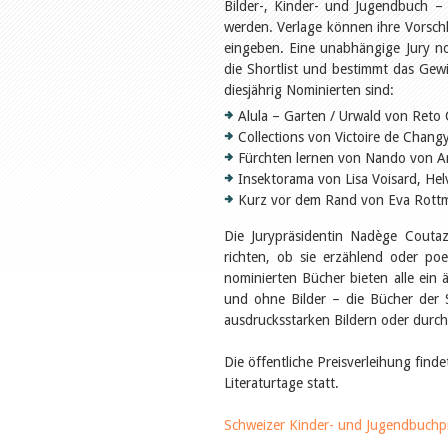
Bilder-, Kinder- und Jugendbuch –
werden. Verlage können ihre Vorschl
eingeben. Eine unabhängige Jury no
die Shortlist und bestimmt das Gewi
diesjährig Nominierten sind:
Alula – Garten / Urwald von Reto 
Collections von Victoire de Changy
Fürchten lernen von Nando von A
Insektorama von Lisa Voisard, He
Kurz vor dem Rand von Eva Rottm
Die Jurypräsidentin Nadège Coutaz
richten, ob sie erzählend oder po
nominierten Bücher bieten alle ein 
und ohne Bilder – die Bücher der S
ausdrucksstarken Bildern oder durch
Die öffentliche Preisverleihung fi
Literaturtage statt.
Schweizer Kinder- und Jugendbuchp