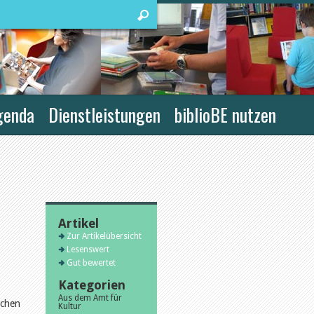
genda
Dienstleistungen
biblioBE nutzen
Artikel
Zur Artikelübersicht
Lesenswert
Gut bewertet
Kategorien
Aus dem Amt für
ichen
Kultur