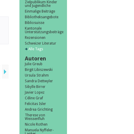
Zielpublikum Kinder
und Jugendliche
Einmalige Beiträge
Bibliotheksangebote
Bibliosuisse
Kantonale
Unterstützungsbeiträge
Rezensionen
Schweizer Literatur
Alle Tags
Autoren
Julie Greub
Birgit Libiszewski
Ursula Strahm
Sandra Dettwyler
Sibylle Birrer
Javier Lopez
Céline Graf
Felicitas Isler
Andrea Grichting
Therese von
Weissenfluh
Nicole Rothen
Manuela Nyffeler-
Lanker