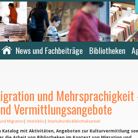
News und Fachbeiträge
Bibliotheken
A
igration und Mehrsprachigkeit 
 und Vermittlungsangebote
 und Migration
|
Interbiblio
|
Interkulturelle Bibliotheksarbeit
en Katalog mit Aktivitäten, Angeboten zur Kulturvermittlung so
r die Arbeit von Bibliotheken im Kontext von Migration und