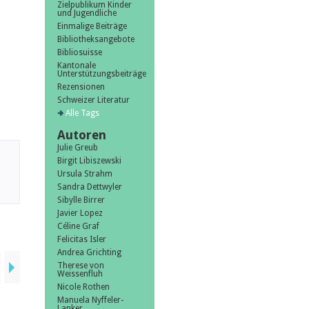
Zielpublikum Kinder
und Jugendliche
Einmalige Beiträge
Bibliotheksangebote
Bibliosuisse
Kantonale
Unterstützungsbeiträge
Rezensionen
Schweizer Literatur
Alle Tags
Autoren
Julie Greub
Birgit Libiszewski
Ursula Strahm
Sandra Dettwyler
Sibylle Birrer
Javier Lopez
Céline Graf
Felicitas Isler
Andrea Grichting
Therese von
Weissenfluh
Nicole Rothen
Manuela Nyffeler-
Lanker