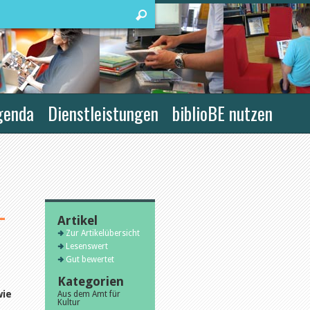
genda
Dienstleistungen
biblioBE nutzen
-
Artikel
Zur Artikelübersicht
Lesenswert
Gut bewertet
Kategorien
wie
Aus dem Amt für
Kultur