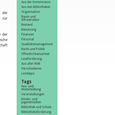
Aus der Kommission
Aus den Bibliotheken
Organisation
, der
Raum und
n zur
Infrastruktur
Bestand
Benutzung
e der
Finanzen
Personal
ische
Qualitätsmanagement
chaft
Recht und Politik
Öffentlichkeitsarbeit
Leseförderung
Aus aller Welt
Verschiedenes
Lesetipps
Tags
Aus- und
Weiterbildung
Veranstaltungen
Kinder- und
Jugendmedien
Bibliothek und Schule
Bibliotheksförderung