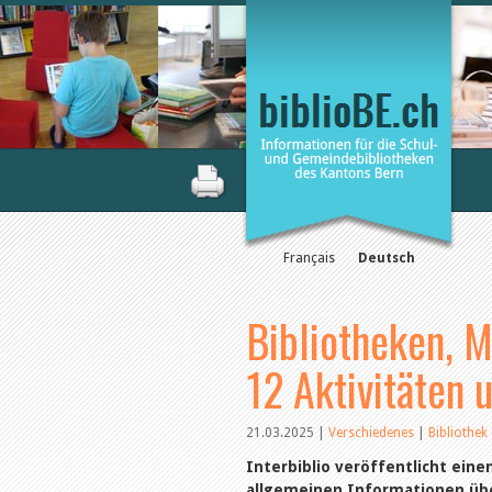
Français
Deutsch
Bibliotheken, M
12 Aktivitäten
21.03.2025
|
Verschiedenes
|
Bibliothek
Interbiblio veröffentlicht ein
allgemeinen Informationen übe