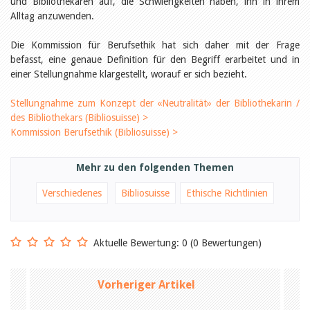
und Bibliothekaren auf, die Schwierigkeiten haben, ihn in ihrem
Öffentlichkeitsarbeit
Leseförderung
Alltag anzuwenden.
Aus aller Welt
Verschiedenes
Die Kommission für Berufsethik hat sich daher mit der Frage
Lesetipps
befasst, eine genaue Definition für den Begriff erarbeitet und in
Tags
einer Stellungnahme klargestellt, worauf er sich bezieht.
Aus- und Weiterbildung
Stellungnahme zum Konzept der «Neutralität» der Bibliothekarin /
Veranstaltungen
des Bibliothekars (Bibliosuisse) >
Kinder- und Jugendmedien
Kommission Berufsethik (Bibliosuisse) >
Bibliothek und Schule
Bibliotheksförderung
Zielpublikum Kinder und
Jugendliche
Mehr zu den folgenden Themen
Einmalige Beiträge
Bibliotheksangebote
Verschiedenes
Bibliosuisse
Ethische Richtlinien
Bibliosuisse
Kantonale
Unterstützungsbeiträge
Rezensionen
Aktuelle Bewertung: 0 (0 Bewertungen)
Schweizer Literatur
Alle Tags
Vorheriger Artikel
Autoren
Julie Greub