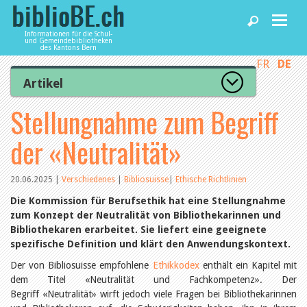
Informationen für die Schul-
und Gemeindebibliotheken
des Kantons Bern
FR
DE
Home
Artikel
Zur Artikelübersicht
Stellungnahme zum Begriff
News und Fachbeiträge
Lesenswert
Gut bewertet
der «Neutralität»
Kategorien
Bibliotheken
Aus dem Amt für Kultur
Aus der Kommission
20.06.2025
|
Verschiedenes
|
Bibliosuisse
|
Ethische Richtlinien
Aus den Bibliotheken
Agenda
Die Kommission für Berufsethik hat eine Stellungnahme
Organisation
zum Konzept der Neutralität von Bibliothekarinnen und
Raum und Infrastruktur
Bibliothekaren erarbeitet. Sie liefert eine geeignete
Bestand
Benutzung
spezifische Definition und klärt den Anwendungskontext.
Dienstleistungen
Finanzen
Der von Bibliosuisse empfohlene
Ethikkodex
enthält ein Kapitel mit
Personal
dem Titel «Neutralität und Fachkompetenz». Der
Qualitätsmanagement
biblioBE nutzen
Begriff «Neutralität» wirft jedoch viele Fragen bei Bibliothekarinnen
Recht und Politik