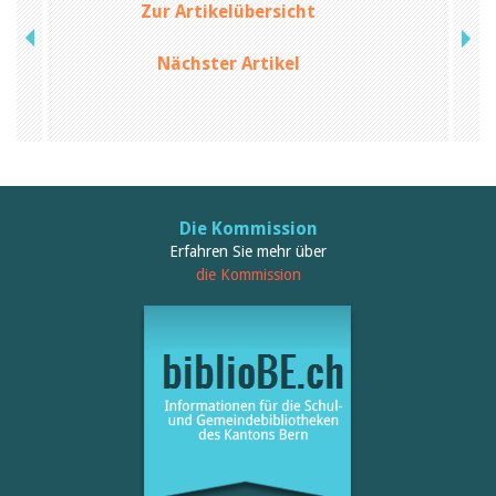
Zur Artikelübersicht
Birgit Libiszewski
Ursula Strahm
Sandra Dettwyler
Nächster Artikel
Sibylle Birrer
Javier Lopez
Céline Graf
Felicitas Isler
Andrea Grichting
Therese von Weissenfluh
Nicole Rothen
Manuela Nyffeler-Lanker
Die Kommission
Alle Autoren
Erfahren Sie mehr über
die Kommission
Archiv
Juli 2026
Juni 2026
März 2026
Dezember 2025
November 2025
September 2025
Juli 2025
Juni 2025
März 2025