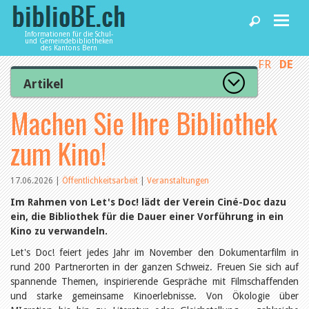
Informationen für die Schul-
und Gemeindebibliotheken
des Kantons Bern
FR
DE
Home
Artikel
Zur Artikelübersicht
Machen Sie Ihre Bibliothek
News und Fachbeiträge
Lesenswert
Gut bewertet
zum Kino!
Kategorien
Bibliotheken
Aus dem Amt für Kultur
Aus der Kommission
17.06.2026
|
Öffentlichkeitsarbeit
|
Veranstaltungen
Aus den Bibliotheken
Agenda
Im Rahmen von Let's Doc! lädt der Verein Ciné-Doc dazu
Organisation
ein, die Bibliothek für die Dauer einer Vorführung in ein
Raum und Infrastruktur
Kino zu verwandeln.
Bestand
Benutzung
Dienstleistungen
Let's Doc! feiert jedes Jahr im November den Dokumentarfilm in
Finanzen
rund 200 Partnerorten in der ganzen Schweiz. Freuen Sie sich auf
Personal
spannende Themen, inspirierende Gespräche mit Filmschaffenden
Qualitätsmanagement
biblioBE nutzen
und starke gemeinsame Kinoerlebnisse. Von Ökologie über
Recht und Politik