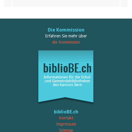
Birgit Libiszewski
Ursula Strahm
Sandra Dettwyler
Sibylle Birrer
Javier Lopez
Die Kommission
Céline Graf
Erfahren Sie mehr über
Felicitas Isler
die Kommission
Andrea Grichting
Therese von Weissenfluh
Nicole Rothen
Manuela Nyffeler-Lanker
Alle Autoren
Archiv
Juli 2026
Juni 2026
März 2026
Dezember 2025
November 2025
September 2025
biblioBE.ch
Juli 2025
Kontakt
Juni 2025
Impressum
März 2025
Sitemap