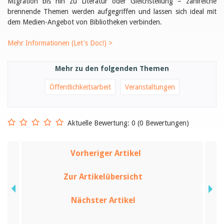
MIgration bis hin zu Literatur oder Gleichstellung – zahlreiche
Öffentlichkeitsarbeit
Leseförderung
brennende Themen werden aufgegriffen und lassen sich ideal mit
Aus aller Welt
dem Medien-Angebot von Bibliotheken verbinden.
Verschiedenes
Lesetipps
Mehr Informationen (Let's Doc!) >
Tags
Aus- und Weiterbildung
Mehr zu den folgenden Themen
Veranstaltungen
Kinder- und Jugendmedien
Öffentlichkeitsarbeit
Veranstaltungen
Bibliothek und Schule
Bibliotheksförderung
Zielpublikum Kinder und
Jugendliche
Aktuelle Bewertung: 0 (0 Bewertungen)
Einmalige Beiträge
Bibliotheksangebote
Bibliosuisse
Vorheriger Artikel
Kantonale
Unterstützungsbeiträge
Rezensionen
Zur Artikelübersicht
Schweizer Literatur
Alle Tags
Nächster Artikel
Autoren
Julie Greub