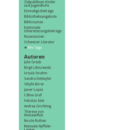
Zielpublikum Kinder
und Jugendliche
Einmalige Beiträge
Bibliotheksangebote
Bibliosuisse
Kantonale
Unterstützungsbeiträge
Rezensionen
Schweizer Literatur
Alle Tags
Autoren
Julie Greub
Birgit Libiszewski
Ursula Strahm
Sandra Dettwyler
Sibylle Birrer
Javier Lopez
Céline Graf
Felicitas Isler
Andrea Grichting
Therese von
Weissenfluh
Nicole Rothen
Manuela Nyffeler-
Lanker