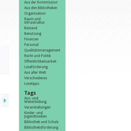
Aus der Kommission
Aus den Bibliotheken
Organisation
Raum und
Infrastruktur
Bestand
Benutzung
Finanzen
Personal
Qualitätsmanagement
Recht und Politik
Öffentlichkeitsarbeit
Leseförderung
Aus aller Welt
Verschiedenes
Lesetipps
Tags
Aus- und
Weiterbildung
Veranstaltungen
Kinder- und
Jugendmedien
Bibliothek und Schule
Bibliotheksförderung