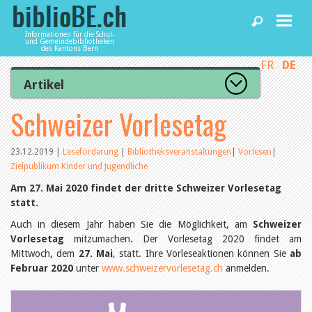
Informationen für die Schul-
und Gemeindebibliotheken
des Kantons Bern
FR
DE
Home
Artikel
Zur Artikelübersicht
Schweizer Vorlesetag
News und Fachbeiträge
Lesenswert
Gut bewertet
Kategorien
23.12.2019
|
Leseförderung
|
Bibliotheksveranstaltungen
|
Vorlesen
|
Bibliotheken
Zielpublikum Kinder und Jugendliche
Aus dem Amt für Kultur
Aus der Kommission
Am 27. Mai 2020 findet der dritte Schweizer Vorlesetag
Aus den Bibliotheken
statt.
Agenda
Organisation
Raum und Infrastruktur
Auch in diesem Jahr haben Sie die Möglichkeit, am
Schweizer
Bestand
Vorlesetag
mitzumachen. Der Vorlesetag 2020 findet am
Benutzung
Dienstleistungen
Mittwoch, dem
27. Mai
, statt. Ihre Vorleseaktionen können Sie
ab
Finanzen
Februar 2020
unter
www.schweizervorlesetag.ch
anmelden.
Personal
Qualitätsmanagement
biblioBE nutzen
Recht und Politik