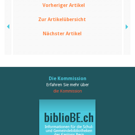
Birgit Libiszewski
Vorheriger Artikel
Ursula Strahm
Sandra Dettwyler
Zur Artikelübersicht
Sibylle Birrer
Javier Lopez
Céline Graf
Nächster Artikel
Felicitas Isler
Andrea Grichting
Therese von Weissenfluh
Nicole Rothen
Manuela Nyffeler-Lanker
Alle Autoren
Archiv
Die Kommission
Juli 2026
Erfahren Sie mehr über
Juni 2026
die Kommission
März 2026
Dezember 2025
November 2025
September 2025
Juli 2025
Juni 2025
März 2025