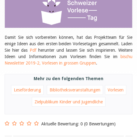
Öffentlichkeitsarbeit
Leseförderung
Aus aller Welt
Verschiedenes
Lesetipps
Tags
Damit Sie sich vorbereiten können, hat das Projektteam für Sie
Aus- und Weiterbildung
einige Ideen aus den ersten beiden Vorlesetagen gesammelt. Laden
Veranstaltungen
Sie hier das
Pdf
herunter und lassen Sie sich inspirieren. Weitere
Kinder- und Jugendmedien
Ideen und Informationen zum Vorlesen finden Sie im
bischu
Bibliothek und Schule
Newsletter 2019-2, Vorlesen in grossen Gruppen
.
Bibliotheksförderung
Zielpublikum Kinder und
Jugendliche
Mehr zu den folgenden Themen
Einmalige Beiträge
Bibliotheksangebote
Leseförderung
Bibliotheksveranstaltungen
Vorlesen
Bibliosuisse
Kantonale
Unterstützungsbeiträge
Zielpublikum Kinder und Jugendliche
Rezensionen
Schweizer Literatur
Alle Tags
Aktuelle Bewertung: 0 (0 Bewertungen)
Autoren
Julie Greub