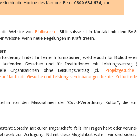
eiterhin die Hotline des Kantons Bern,
0800 634 634,
zur
er die Website von
Bibliosuisse
. Bibliosuisse ist in Kontakt mit dem BA
ihrer Website, wenn neue Regelungen in Kraft treten.
ern
rförderung findet ihr ferner Informationen, welche auch für Bibliotheke
laufenden Gesuchen und für Institutionen mit Leistungsvertrag (
relle Organisationen ohne Leistungsvertrag (cf.:
Projektgesuche
auf laufende Gesuche und Leistungsvereinbarungen bei der Kulturförd
terhin von den Massnahmen der "Covid-Verordnung Kultur", die zur
 dasteht: Sprecht mit eurer Trägerschaft, falls ihr Fragen habt oder verunsi
etzwerk zur Verfügung: Nehmt diese Möglichkeit wahr - wir sind sicher,