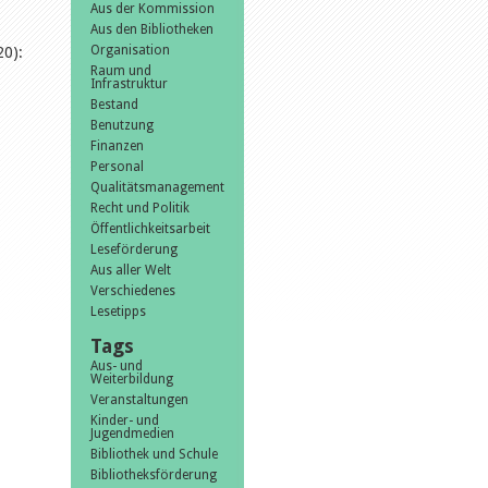
Aus der Kommission
Aus den Bibliotheken
Organisation
020):
Raum und
Infrastruktur
Bestand
Benutzung
Finanzen
Personal
Qualitätsmanagement
Recht und Politik
Öffentlichkeitsarbeit
Leseförderung
Aus aller Welt
Verschiedenes
Lesetipps
Tags
Aus- und
Weiterbildung
Veranstaltungen
Kinder- und
Jugendmedien
Bibliothek und Schule
Bibliotheksförderung