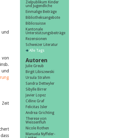
Zielpublikum Kinder
und Jugendliche
Einmalige Beiträge
Bibliotheksangebote
Bibliosuisse
Kantonale
G und
Unterstützungsbeiträge
Rezensionen
Schweizer Literatur
Alle Tags
n von
Autoren
insb.
Julie Greub
und
Birgit Libiszewski
erung
Ursula Strahm
Sandra Dettwyler
Sibylle Birrer
Javier Lopez
Céline Graf
 Zeit
Felicitas Isler
Andrea Grichting
Therese von
Weissenfluh
Nicole Rothen
chert
Manuela Nyffeler-
 dass
Lanker