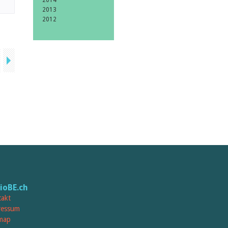
2014
2013
2012
lioBE.ch
akt
ressum
map