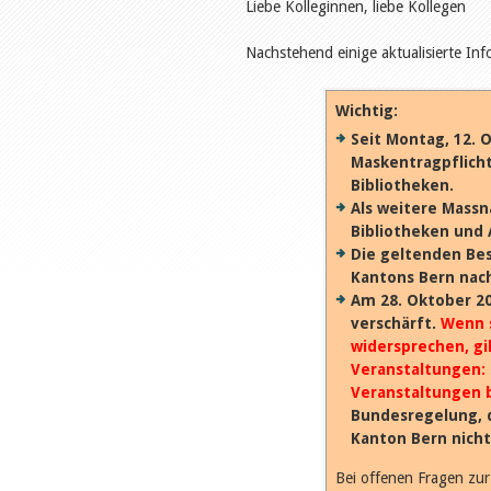
Liebe Kolleginnen, liebe Kollegen
Nachstehend einige aktualisierte I
Wichtig:
Seit Montag, 12. 
Maskentragpflicht
Bibliotheken.
Als weitere Mass
Bibliotheken und 
Die geltenden Be
Kantons Bern nach
Am 28. Oktober 2
verschärft.
Wenn s
widersprechen, gil
Veranstaltungen: 
Veranstaltungen b
Bundesregelung, d
Kanton Bern nicht 
Bei offenen Fragen z