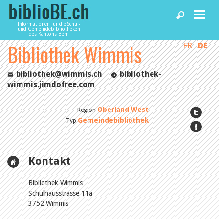
Informationen für die Schul-
und Gemeindebibliotheken
des Kantons Bern
Bibliothek Wimmis
FR
DE
Home
bibliothek@wimmis.ch
bibliothek-
News und Fachbeiträge
wimmis.jimdofree.com
Oberland West
Region
Bibliotheken
Gemeindebibliothek
Typ
Agenda
Kontakt
Dienstleistungen
Bibliothek Wimmis
Schulhausstrasse 11a
3752 Wimmis
biblioBE nutzen