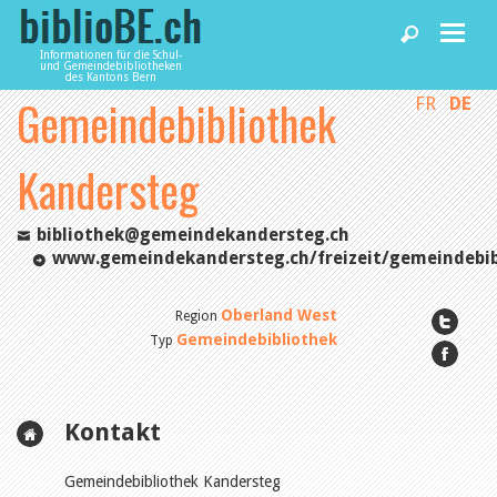
Informationen für die Schul-
und Gemeindebibliotheken
des Kantons Bern
Gemeindebibliothek
FR
DE
Home
Kandersteg
News und Fachbeiträge
bibliothek@gemeindekandersteg.ch
Bibliotheken
www.gemeindekandersteg.ch/freizeit/gemeindebib
Oberland West
Region
Agenda
Gemeindebibliothek
Typ
Dienstleistungen
Kontakt
biblioBE nutzen
Gemeindebibliothek Kandersteg