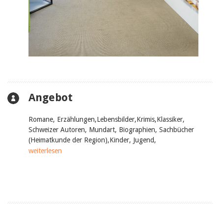
Angebot
Romane, Erzählungen,Lebensbilder,Krimis,Klassiker,
Schweizer Autoren, Mundart, Biographien, Sachbücher
(Heimatkunde der Region),Kinder, Jugend,
BUCHSTART: de/engl/fr/port.
weiterlesen
Für Feriengäste: Bücher in English, Dutch, Français,
Italiano