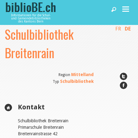
Informationen für die Schul-
und Gemeindebibliotheken
des Kantons Bern
Schulbibliothek
FR
DE
Home
Breitenrain
News und Fachbeiträge
Bibliotheken
Mittelland
Region
Schulbibliothek
Typ
Agenda
Kontakt
Dienstleistungen
Schulbibliothek Breitenrain
Primarschule Breitenrain
biblioBE nutzen
Breitenrainstrasse 42