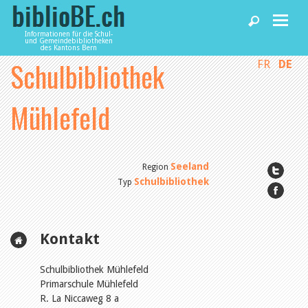
Informationen für die Schul-
und Gemeindebibliotheken
des Kantons Bern
Schulbibliothek
FR
DE
Home
Mühlefeld
News und Fachbeiträge
Bibliotheken
Seeland
Region
Schulbibliothek
Typ
Agenda
Kontakt
Dienstleistungen
Schulbibliothek Mühlefeld
Primarschule Mühlefeld
biblioBE nutzen
R. La Niccaweg 8 a