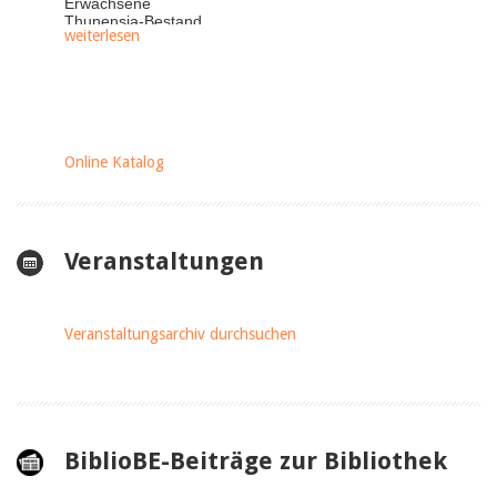
Erwachsene
Thunensia-Bestand
weiterlesen
Verbundkatalog:
www.beobiblio.ch
BeoBiblioPass
App biblio.ch
Online Katalog
Veranstaltungen
Veranstaltungsarchiv durchsuchen
BiblioBE-Beiträge zur Bibliothek