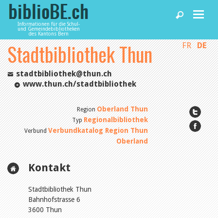
Informationen für die Schul-
und Gemeindebibliotheken
des Kantons Bern
Stadtbibliothek Thun
FR
DE
Home
stadtbibliothek@thun.ch
News und Fachbeiträge
www.thun.ch/stadtbibliothek
Oberland Thun
Region
Bibliotheken
Regionalbibliothek
Typ
Verbundkatalog Region Thun
Verbund
Oberland
Agenda
Kontakt
Dienstleistungen
Stadtbibliothek Thun
Bahnhofstrasse 6
biblioBE nutzen
3600 Thun