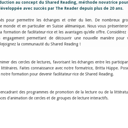
duction au concept du Shared Reading, méthode novatrice pou
développée avec succès par The Reader depuis plus de 20 ans.
roposés pour permettre les échanges et créer du lien. De nombreux gr
 le monde et en particulier en Suisse alémanique. Nous vous présentero
formation de facilitateur·rice et les avantages qu’elle offre. Considérez 
 engagement permettant de découvrir une nouvelle manière pour 
. Rejoignez la communauté du Shared Reading !
mer des cercles de lectures, favorisant les échanges entre les participan
 littéraires. Faites connaissance avec notre formatrice, Britta Hüppe. Pose
 notre formation pour devenir facilitateur·rice de Shared Reading.
encadrant des programmes de promotion de la lecture ou de la littératu
s d'animation de cercles et de groupes de lecture interactifs.