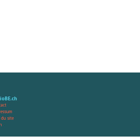
lioBE.ch
act
ressum
 du site
n