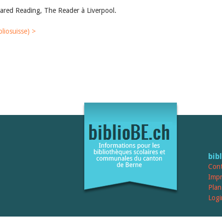
hared Reading, The Reader à Liverpool.
bliosuisse) >
bib
Cont
Imp
Plan
Logi