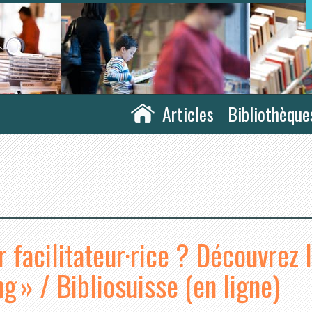
Articles
Bibliothèque
r facilitateur·rice ? Découvrez 
g » / Bibliosuisse (en ligne)