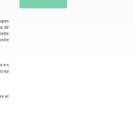
r
oupes
ns de
cette
votre
t·e·s
z-lui
re et