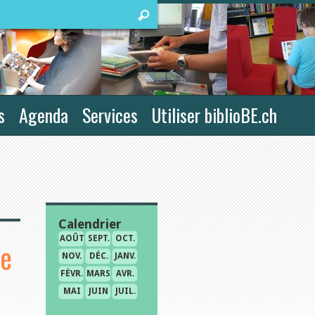
s
Agenda
Services
Utiliser biblioBE.ch
Calendrier
AOÛT
SEPT.
OCT.
le
NOV.
DÉC.
JANV.
FÉVR.
MARS
AVR.
MAI
JUIN
JUIL.