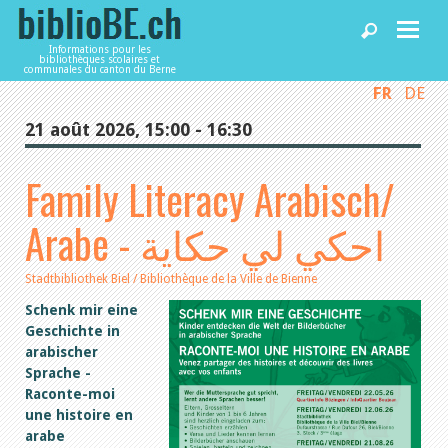
Informations pour les
bibliothèques scolaires et
communales du canton du Berne
FR
DE
Accueil
21 août 2026, 15:00 - 16:30
Articles
Family Literacy Arabisch/
Arabe - احكي لي حكاية
Bibliothèques
Stadtbibliothek Biel / Bibliothèque de la Ville de Bienne
Agenda
Schenk mir eine
Geschichte in
arabischer
Services
Sprache -
Raconte-moi
une histoire en
Utiliser biblioBE.ch
arabe