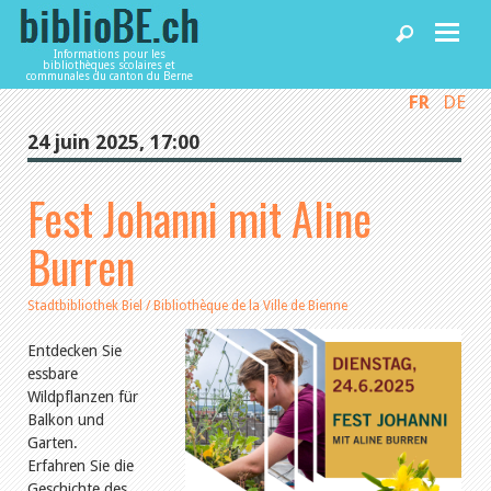
Informations pour les
bibliothèques scolaires et
communales du canton du Berne
FR
DE
Accueil
24 juin 2025, 17:00
Articles
Fest Johanni mit Aline
Burren
Bibliothèques
Stadtbibliothek Biel / Bibliothèque de la Ville de Bienne
Agenda
Entdecken Sie
essbare
Services
Wildpflanzen für
Balkon und
Garten.
Utiliser biblioBE.ch
Erfahren Sie die
Geschichte des