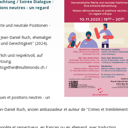
achtung / Soirée Dialogue :
ions neutres - un regard
e und neutrale Positionen -
 Jean-Daniel Ruch, ehemaliger
 und Gerechtigkeit" (2024).
lich und respektvoll, auf
etzung.
mtogether@multimondo.ch /
ues et positions neutres - un
an-Daniel Ruch, ancien ambassadeur et auteur de "Crimes et tremblement
nnête et respectueux, en français ou en allemand, avec traduction.