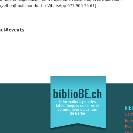
umtogether@multimondo.ch / WhatsApp 077 905 75 61)
uel#events
bib
Cont
Imp
Plan