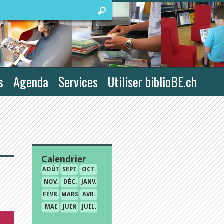
s
Agenda
Services
Utiliser biblioBE.ch
Calendrier
AOÛT
SEPT.
OCT.
NOV.
DÉC.
JANV.
FÉVR.
MARS
AVR.
MAI
JUIN
JUIL.