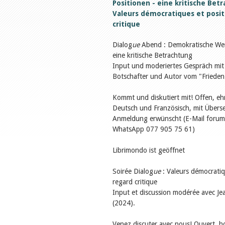
Positionen - eine kritische Betr
Valeurs démocratiques et posit
critique
Dialog
ue
Abend : Demokratische Wert
eine kritische Betrachtung
Input und moderiertes Gespräch mit
Botschafter und Autor vom "Frieden
Kommt und diskutiert mit! Offen, ehr
Deutsch und Französisch, mit Übers
Anmeldung erwünscht (E-Mail foru
WhatsApp 077 905 75 61)
Librimondo ist geöffnet
Soirée Dialog
ue
: Valeurs démocratiq
regard critique
Input et discussion modérée avec Je
(2024).
Venez discuter avec nous! Ouvert, ho