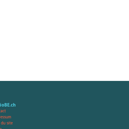
lioBE.ch
act
ressum
 du site