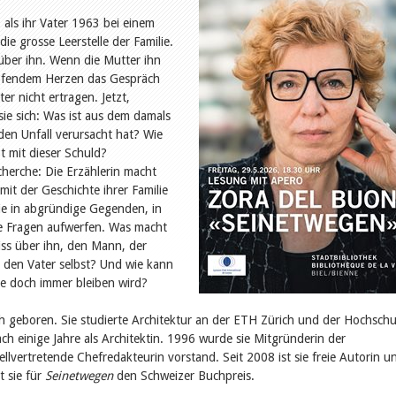
 als ihr Vater 1963 bei einem
die grosse Leerstelle der Familie.
ber ihn. Wenn die Mutter ihn
opfendem Herzen das Gespräch
r nicht ertragen. Jetzt,
sie sich: Was ist aus dem damals
den Unfall verursacht hat? Wie
bt mit dieser Schuld?
herche: Die Erzählerin macht
mit der Geschichte ihrer Familie
sie in abgründige Gegenden, in
ue Fragen aufwerfen. Was macht
eiss über ihn, den Mann, der
r den Vater selbst? Und wie kann
le doch immer bleiben wird?
 geboren. Sie studierte Architektur an der ETH Zürich und der Hochschu
ch einige Jahre als Architektin. 1996 wurde sie Mitgründerin der
stellvertretende Chefredakteurin vorstand. Seit 2008 ist sie freie Autorin u
t sie für
Seinetwegen
den Schweizer Buchpreis.