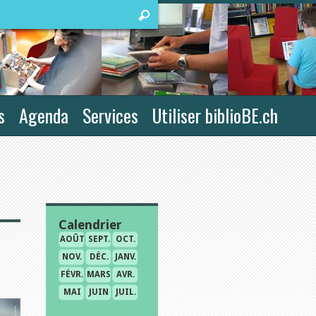
s
Agenda
Services
Utiliser biblioBE.ch
Calendrier
AOÛT
SEPT.
OCT.
NOV.
DÉC.
JANV.
FÉVR.
MARS
AVR.
MAI
JUIN
JUIL.