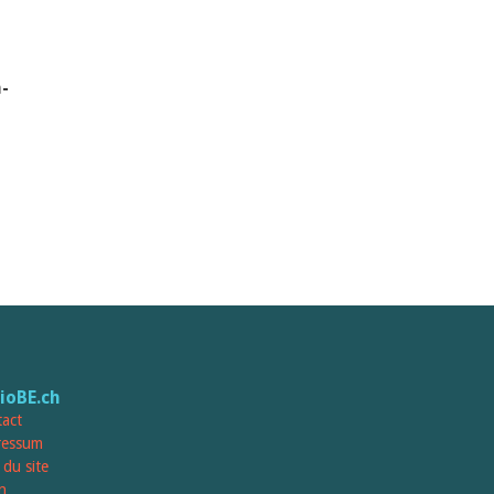
-
lioBE.ch
act
ressum
 du site
n