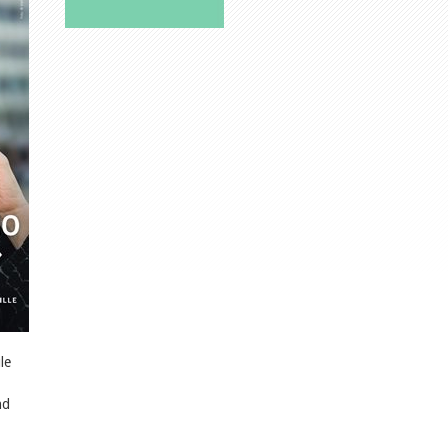
le
nd