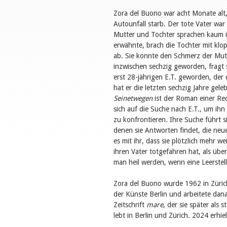
Zora del Buono war acht Monate alt,
Autounfall starb. Der tote Vater war 
Mutter und Tochter sprachen kaum ü
erwähnte, brach die Tochter mit kl
ab. Sie konnte den Schmerz der Mutte
inzwischen sechzig geworden, fragt 
erst 28-jährigen E.T. geworden, der 
hat er die letzten sechzig Jahre gele
Seinetwegen
ist der Roman einer Rec
sich auf die Suche nach E.T., um ihn 
zu konfrontieren. Ihre Suche führt 
denen sie Antworten findet, die ne
es mit ihr, dass sie plötzlich mehr w
ihren Vater totgefahren hat, als übe
man heil werden, wenn eine Leerstel
Zora del Buono wurde 1962 in Zürich
der Künste Berlin und arbeitete dana
Zeitschrift
mare
, der sie später als 
lebt in Berlin und Zürich. 2024 erhiel