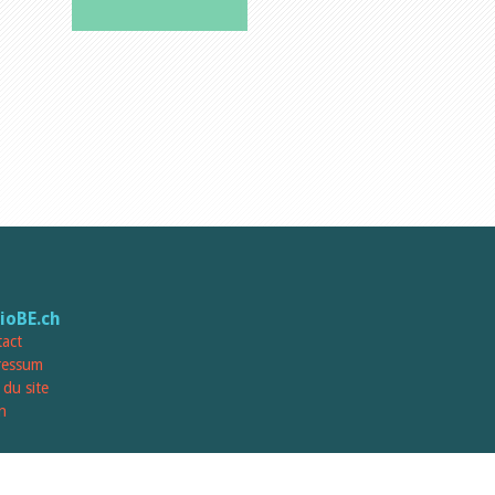
lioBE.ch
act
ressum
 du site
n