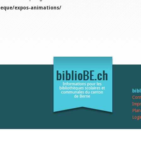
theque/expos-animations/
bib
Cont
Imp
Plan
Logi