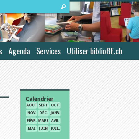
s
Agenda
Services
Utiliser biblioBE.ch
Calendrier
AOÛT
SEPT.
OCT.
NOV.
DÉC.
JANV.
FÉVR.
MARS
AVR.
MAI
JUIN
JUIL.