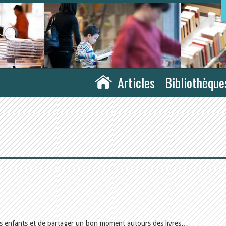
Articles
Bibliothèque
res enfants et de partager un bon moment autours des livres…