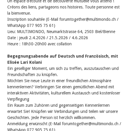
Un espace d’écoute et de découverte mutuelle vous attend !
Créons des liens, partageons nos histoires. Toute personne est
la bienvenue.
Inscription souhaitée (E-Mail forumtogether@multimondo.ch /
WhatsApp 077 905 75 61)
Lieu: MULTIMONDO, Neumarktstrasse 64, 2503 Biel/Bienne
Date : jeudi 2.4.2026 / 21.5.2026 / 4.6.2026
Heure : 18h30-20h00 avec collation
Begegnungsabende auf Deutsch und Französisch, mit
Elisée Lari Kolani
Ein geselliger Moment, um sich zu treffen, auszutauschen und
Freundschaften zu knüpfen.
Möchten Sie neue Leute in einer freundlichen Atmosphäre
kennenlernen? Verbringen Sie einen gemütlichen Abend mit
interaktiven Aktivitäten, kulturellem Austausch und kostenloser
Verpflegung
Ein Raum zum Zuhören und gegenseitigen Kennenlernen
erwartet Sie! Knüpfen wir Verbindungen und teilen wir unsere
Geschichten. Jede Person ist herzlich willkommen.
Anmeldung erwünscht (E-Mail forumtogether@multimondo.ch /
WhatsApp 077 905 75 61)