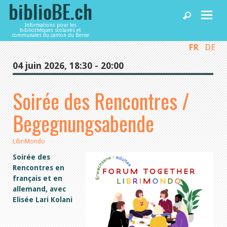
Informations pour les
bibliothèques scolaires et
communales du canton du Berne
FR
DE
Accueil
04 juin 2026, 18:30 - 20:00
Articles
Soirée des Rencontres /
Begegnungsabende
Bibliothèques
LibriMondo
Agenda
Soirée des
Rencontres en
français et en
Services
allemand, avec
Elisée Lari Kolani
Utiliser biblioBE.ch