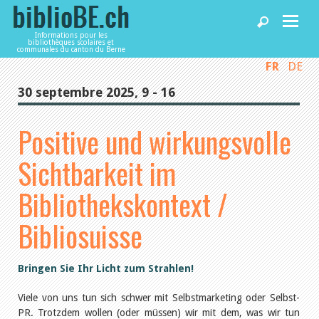
Informations pour les
bibliothèques scolaires et
communales du canton du Berne
FR
DE
Accueil
30 septembre 2025, 9 - 16
Articles
Positive und wirkungsvolle
Sichtbarkeit im
Bibliothèques
Bibliothekskontext /
Agenda
Bibliosuisse
Services
Bringen Sie Ihr Licht zum Strahlen!
Viele von uns tun sich schwer mit Selbstmarketing oder Selbst-
Utiliser biblioBE.ch
PR. Trotzdem wollen (oder müssen) wir mit dem, was wir tun