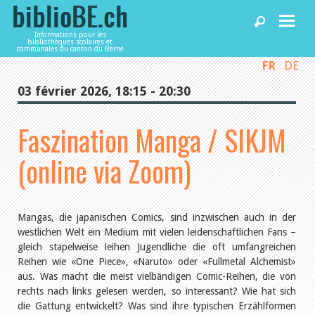
Informations pour les
bibliothèques scolaires et
communales du canton du Berne
FR
DE
Accueil
03 février 2026, 18:15 - 20:30
Articles
Faszination Manga / SIKJM
(online via Zoom)
Bibliothèques
Agenda
Mangas, die japanischen Comics, sind inzwischen auch in der
westlichen Welt ein Medium mit vielen leidenschaftlichen Fans –
gleich stapelweise leihen Jugendliche die oft umfangreichen
Services
Reihen wie «One Piece», «Naruto» oder «Fullmetal Alchemist»
aus. Was macht die meist vielbändigen Comic-Reihen, die von
rechts nach links gelesen werden, so interessant? Wie hat sich
Utiliser biblioBE.ch
die Gattung entwickelt? Was sind ihre typischen Erzählformen