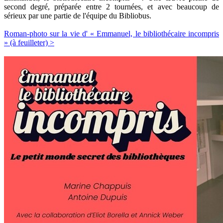
second degré, préparée entre 2 tournées, et avec beaucoup de
Relations publiques
sérieux par une partie de l'équipe du Bibliobus.
Encouragement à la
lecture
Roman-photo sur la vie d' « Emmanuel, le bibliothécaire incompris
Du monde entier
» (à feuilleter) >
Divers
A lire
Tags
Manifestations
Formation et
perfectionnement
Animations
Jeune public
Ecole et bibliothèque
Bibliosuisse
Subventions
cantonales
Subventions
extraordinaires
Littérature de
jeunesse
Membres de la
commission