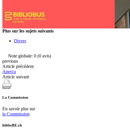
Encouragement des
bibliothèques
Bibliomedia
Tous les tags
Plus sur les sujets suivants
Auteurs
Divers
Julie Greub
Sibylle Birrer
Javier Lopez
Note globale: 0 (0 avis)
Andrea Grichting
previous
Maria Aellig-Abate
Article précédent
Aline Yeretzian
Aperçu
Markus Jost
Article suivant
Markus Keel
Blaise Humbert-Droz
next
Sarah Jenni
Gabriela Hammel
La Commission
Brigitte Burri
Tous les auteurs
En savoir plus sur
la Commission
Archives
biblioBE.ch