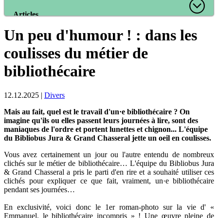
Articles
Un peu d'humour ! : dans les
Tous les articles
Articles recommandés
coulisses du métier de
Les mieux notés
bibliothécaire
Catégories
12.12.2025
|
Divers
L’Office de la culture
informe
Mais au fait, quel est le travail d'un·e bibliothécaire ? On
La Commission
imagine qu'ils ou elles passent leurs journées à lire, sont des
informe
maniaques de l'ordre et portent lunettes et chignon... L'équipe
Les bibliothèques
du Bibliobus Jura & Grand Chasseral jette un oeil en coulisses.
informent
Organisation
Vous avez certainement un jour ou l'autre entendu de nombreux
Locaux et
clichés sur le métier de bibliothécaire… L'équipe du Bibliobus Jura
infrastructure
& Grand Chasseral a pris le parti d'en rire et a souhaité utiliser ces
Collections
clichés pour expliquer ce que fait, vraiment, un·e bibliothécaire
Utilisation
pendant ses journées…
Finances
Personnel
En exclusivité, voici donc le 1er roman-photo sur la vie d' «
Gestion de la qualité
Emmanuel, le bibliothécaire incompris » ! Une œuvre pleine de
Droit et politique