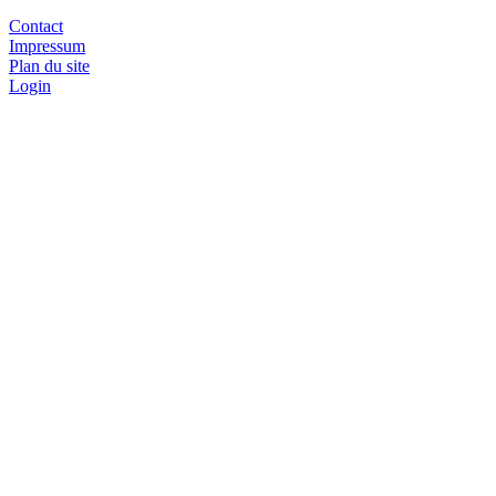
Juillet 2026
Contact
Juin 2026
Impressum
Mars 2026
Plan du site
Décembre 2025
Login
Novembre 2025
Septembre 2025
Juillet 2025
Juin 2025
Mars 2025
Février 2025
Janvier 2025
2024
2023
2022
2021
2020
2019
2018
2017
2016
2015
2014
2013
2012