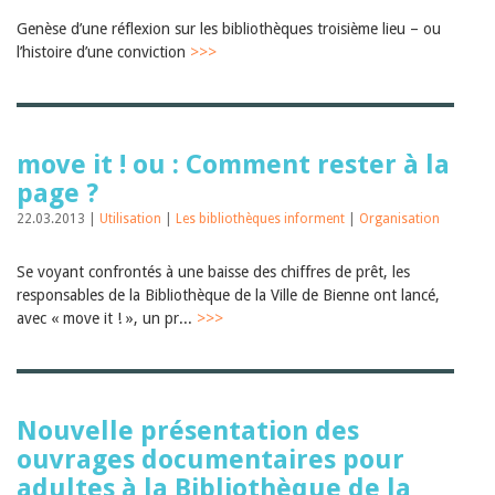
Janvier 2025
Genèse d’une réflexion sur les bibliothèques troisième lieu – ou
2024
2023
l’histoire d’une conviction
>>>
2022
2021
2020
2019
2018
move it ! ou : Comment rester à la
2017
page ?
2016
2015
22.03.2013 |
Utilisation
|
Les bibliothèques informent
|
Organisation
2014
2013
Se voyant confrontés à une baisse des chiffres de prêt, les
2012
responsables de la Bibliothèque de la Ville de Bienne ont lancé,
avec « move it ! », un pr...
>>>
Nouvelle présentation des
ouvrages documentaires pour
adultes à la Bibliothèque de la