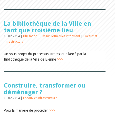
Relations publiques
Encouragement à la lecture
Du monde entier
Divers
A lire
La bibliothèque de la Ville en
Tags
tant que troisième lieu
Manifestations
19.02.2014 |
Utilisation
|
Les bibliothèques informent
|
Locaux et
Formation et perfectionnement
infrastructure
Animations
Jeune public
Un sous-projet du processus stratégique lancé par la
Ecole et bibliothèque
Bibliosuisse
Bibliothèque de la Ville de Bienne
>>>
Subventions cantonales
Subventions extraordinaires
Littérature de jeunesse
Membres de la commission
Encouragement des
Construire, transformer ou
bibliothèques
déménager ?
Bibliomedia
Tous les tags
19.02.2014 |
Locaux et infrastructure
Auteurs
Voici la manière de procéder
Julie Greub
>>>