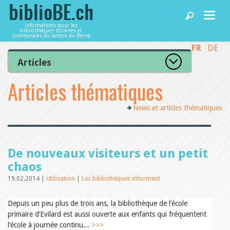
Informations pour les
bibliothèques scolaires et
communales du canton du Berne
FR
DE
Accueil
Articles
Tous les articles
Articles thématiques
Articles
Articles recommandés
Les mieux notés
News et articles thématiques
Catégories
Bibliothèques
L’Office de la culture informe
La Commission informe
Les bibliothèques informent
Agenda
De nouveaux visiteurs et un petit
Organisation
Locaux et infrastructure
chaos
Collections
19.02.2014 |
Utilisation
|
Les bibliothèques informent
Utilisation
Services
Finances
Personnel
Depuis un peu plus de trois ans, la bibliothèque de l’école
Gestion de la qualité
primaire d’Evilard est aussi ouverte aux enfants qui fréquentent
Utiliser biblioBE.ch
Droit et politique
l’école à journée continu...
>>>