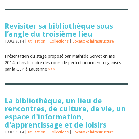
Sibylle Birrer
Javier Lopez
Andrea Grichting
Maria Aellig-Abate
Aline Yeretzian
Revisiter sa bibliothèque sous
Markus Jost
l’angle du troisième lieu
Markus Keel
19.02.2014 |
Blaise Humbert-Droz
Utilisation
|
Collections
|
Locaux et infrastructure
Sarah Jenni
Gabriela Hammel
Présentation du stage proposé par Mathilde Servet en mai
Brigitte Burri
2014, dans le cadre des cours de perfectionnement organisés
Tous les auteurs
par la CLP à Lausanne
>>>
Archives
Juillet 2026
Juin 2026
Mars 2026
La bibliothèque, un lieu de
Décembre 2025
Novembre 2025
rencontres, de culture, de vie, un
Septembre 2025
espace d'information,
Juillet 2025
d'apprentissage et de loisirs
Juin 2025
Mars 2025
19.02.2014 |
Utilisation
|
Collections
|
Locaux et infrastructure
Février 2025