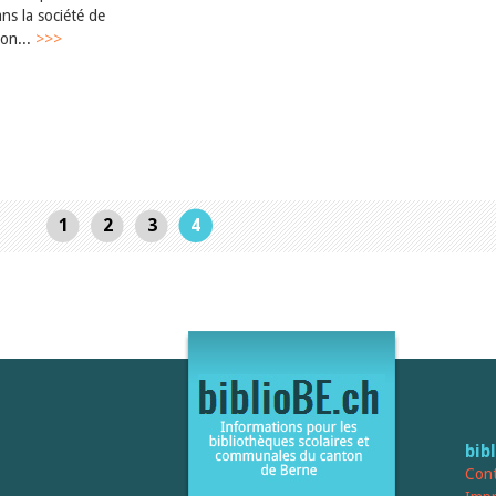
ans la société de
con...
>>>
1
2
3
4
bib
Cont