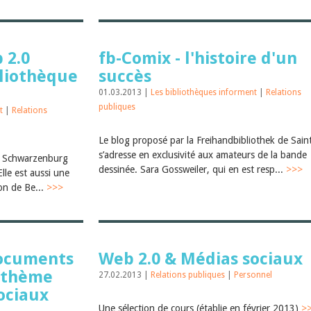
 2.0
fb-Comix - l'histoire d'un
bliothèque
succès
01.03.2013 |
Les bibliothèques informent
|
Relations
publiques
nt
|
Relations
Le blog proposé par la Freihandbibliothek de Saint
s’adresse en exclusivité aux amateurs de la bande
de Schwarzenburg
dessinée. Sara Gossweiler, qui en est resp...
>>>
lle est aussi une
on de Be...
>>>
documents
Web 2.0 & Médias sociaux
u thème
27.02.2013 |
Relations publiques
|
Personnel
ociaux
Une sélection de cours (établie en février 2013)
>