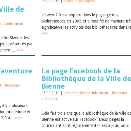
06.03.2013 |
Relations publiques
Ville de
Le web 2.0 est apparu dans le paysage des
bibliothèques en 2005 et a modifié de manière trè
ques informent
significative les activités des bibliothécaires dans le
>>>
le de Bienne, les
plus présentés par
ement ...
>>>
l’aventure
La page Facebook de la
Bibliothèque de la Ville d
Bienne
nt
|
Relations
05.03.2013 |
Les bibliothèques informent
|
Relations
publiques
il y a plusieurs
tion numérique et
Cela fait trois ans que la Bibliothèque de la Ville d
 2.0 à...
>>>
Bienne est active sur Facebook. Deux pages la
concernant sont régulièrement mises à jour, pour 