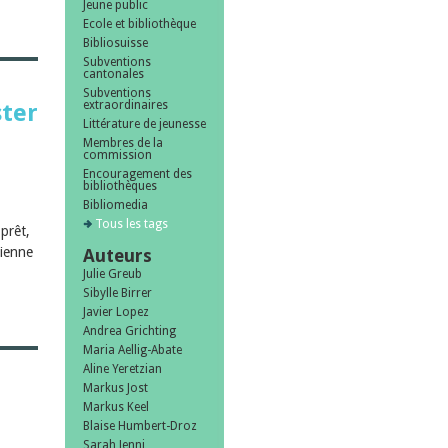
Jeune public
Ecole et bibliothèque
Bibliosuisse
Subventions
cantonales
Subventions
extraordinaires
ster
Littérature de jeunesse
Membres de la
commission
|
Encouragement des
bibliothèques
Bibliomedia
Tous les tags
prêt,
Bienne
Auteurs
Julie Greub
Sibylle Birrer
Javier Lopez
Andrea Grichting
Maria Aellig-Abate
Aline Yeretzian
Markus Jost
Markus Keel
Blaise Humbert-Droz
Sarah Jenni