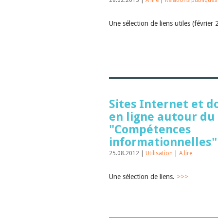
28.02.2013 |
A lire
|
Relations publiques
Une sélection de liens utiles (février
Sites Internet et 
en ligne autour d
"Compétences
informationnelles"
25.08.2012 |
Utilisation
|
A lire
Une sélection de liens.
>>>