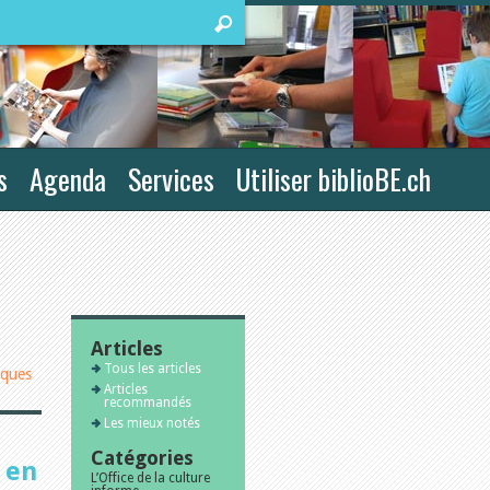
s
Agenda
Services
Utiliser biblioBE.ch
Articles
Tous les articles
iques
Articles
recommandés
Les mieux notés
Catégories
 en
L’Office de la culture