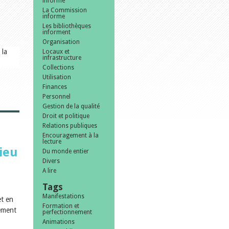
informe
La Commission
|
informe
Les bibliothèques
informent
Organisation
 la
Locaux et
infrastructure
Collections
Utilisation
Finances
Personnel
Gestion de la qualité
Droit et politique
Relations publiques
Encouragement à la
lecture
lieu
Du monde entier
Divers
A lire
Tags
Manifestations
et en
Formation et
nement
perfectionnement
Animations