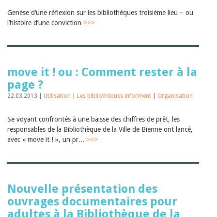
Janvier 2025
Genèse d’une réflexion sur les bibliothèques troisième lieu – ou
2024
2023
l’histoire d’une conviction
>>>
2022
2021
2020
2019
2018
move it ! ou : Comment rester à la
2017
page ?
2016
2015
22.03.2013 |
Utilisation
|
Les bibliothèques informent
|
Organisation
2014
2013
Se voyant confrontés à une baisse des chiffres de prêt, les
2012
responsables de la Bibliothèque de la Ville de Bienne ont lancé,
avec « move it ! », un pr...
>>>
Nouvelle présentation des
ouvrages documentaires pour
adultes à la Bibliothèque de la