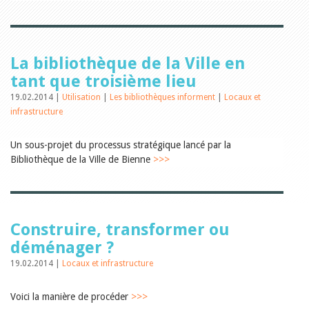
Relations publiques
Encouragement à la lecture
Du monde entier
Divers
A lire
La bibliothèque de la Ville en
Tags
tant que troisième lieu
Manifestations
19.02.2014 |
Utilisation
|
Les bibliothèques informent
|
Locaux et
Formation et perfectionnement
infrastructure
Animations
Jeune public
Un sous-projet du processus stratégique lancé par la
Ecole et bibliothèque
Bibliosuisse
Bibliothèque de la Ville de Bienne
>>>
Subventions cantonales
Subventions extraordinaires
Littérature de jeunesse
Membres de la commission
Encouragement des
Construire, transformer ou
bibliothèques
déménager ?
Bibliomedia
Tous les tags
19.02.2014 |
Locaux et infrastructure
Auteurs
Voici la manière de procéder
Julie Greub
>>>