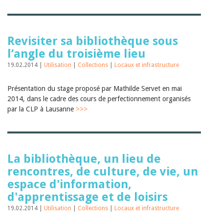
Sibylle Birrer
Javier Lopez
Andrea Grichting
Maria Aellig-Abate
Aline Yeretzian
Revisiter sa bibliothèque sous
Markus Jost
l’angle du troisième lieu
Markus Keel
19.02.2014 |
Blaise Humbert-Droz
Utilisation
|
Collections
|
Locaux et infrastructure
Sarah Jenni
Gabriela Hammel
Présentation du stage proposé par Mathilde Servet en mai
Brigitte Burri
2014, dans le cadre des cours de perfectionnement organisés
Tous les auteurs
par la CLP à Lausanne
>>>
Archives
Juillet 2026
Juin 2026
Mars 2026
La bibliothèque, un lieu de
Décembre 2025
Novembre 2025
rencontres, de culture, de vie, un
Septembre 2025
espace d'information,
Juillet 2025
d'apprentissage et de loisirs
Juin 2025
Mars 2025
19.02.2014 |
Utilisation
|
Collections
|
Locaux et infrastructure
Février 2025