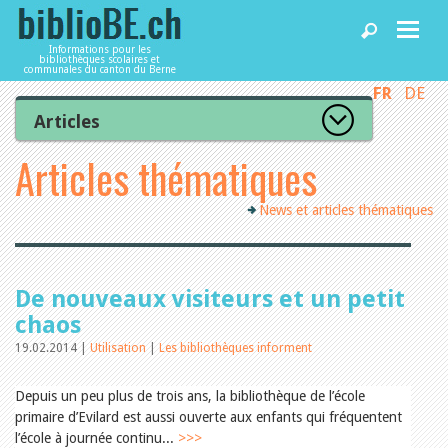
Informations pour les
bibliothèques scolaires et
communales du canton du Berne
FR
DE
Accueil
Articles
Tous les articles
Articles thématiques
Articles
Articles recommandés
Les mieux notés
News et articles thématiques
Catégories
Bibliothèques
L’Office de la culture informe
La Commission informe
Les bibliothèques informent
Agenda
De nouveaux visiteurs et un petit
Organisation
Locaux et infrastructure
chaos
Collections
19.02.2014 |
Utilisation
|
Les bibliothèques informent
Utilisation
Services
Finances
Personnel
Depuis un peu plus de trois ans, la bibliothèque de l’école
Gestion de la qualité
primaire d’Evilard est aussi ouverte aux enfants qui fréquentent
Utiliser biblioBE.ch
Droit et politique
l’école à journée continu...
>>>