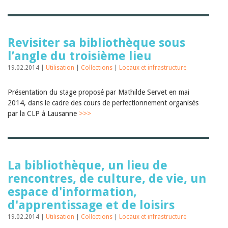
Sibylle Birrer
Javier Lopez
Andrea Grichting
Maria Aellig-Abate
Aline Yeretzian
Revisiter sa bibliothèque sous
Markus Jost
l’angle du troisième lieu
Markus Keel
19.02.2014 |
Blaise Humbert-Droz
Utilisation
|
Collections
|
Locaux et infrastructure
Sarah Jenni
Gabriela Hammel
Présentation du stage proposé par Mathilde Servet en mai
Brigitte Burri
2014, dans le cadre des cours de perfectionnement organisés
Tous les auteurs
par la CLP à Lausanne
>>>
Archives
Juillet 2026
Juin 2026
Mars 2026
La bibliothèque, un lieu de
Décembre 2025
Novembre 2025
rencontres, de culture, de vie, un
Septembre 2025
espace d'information,
Juillet 2025
d'apprentissage et de loisirs
Juin 2025
Mars 2025
19.02.2014 |
Utilisation
|
Collections
|
Locaux et infrastructure
Février 2025