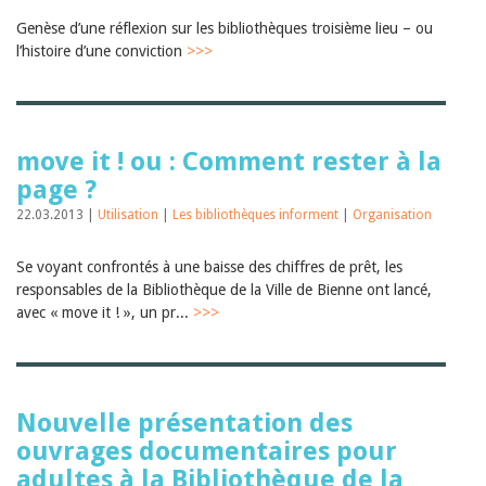
Janvier 2025
Genèse d’une réflexion sur les bibliothèques troisième lieu – ou
2024
2023
l’histoire d’une conviction
>>>
2022
2021
2020
2019
2018
move it ! ou : Comment rester à la
2017
page ?
2016
2015
22.03.2013 |
Utilisation
|
Les bibliothèques informent
|
Organisation
2014
2013
Se voyant confrontés à une baisse des chiffres de prêt, les
2012
responsables de la Bibliothèque de la Ville de Bienne ont lancé,
avec « move it ! », un pr...
>>>
Nouvelle présentation des
ouvrages documentaires pour
adultes à la Bibliothèque de la