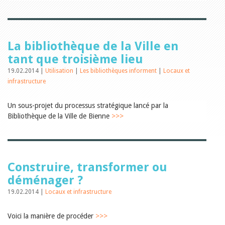
Relations publiques
Encouragement à la lecture
Du monde entier
Divers
A lire
La bibliothèque de la Ville en
Tags
tant que troisième lieu
Manifestations
19.02.2014 |
Utilisation
|
Les bibliothèques informent
|
Locaux et
Formation et perfectionnement
infrastructure
Animations
Jeune public
Un sous-projet du processus stratégique lancé par la
Ecole et bibliothèque
Bibliosuisse
Bibliothèque de la Ville de Bienne
>>>
Subventions cantonales
Subventions extraordinaires
Littérature de jeunesse
Membres de la commission
Encouragement des
Construire, transformer ou
bibliothèques
déménager ?
Bibliomedia
Tous les tags
19.02.2014 |
Locaux et infrastructure
Auteurs
Voici la manière de procéder
Julie Greub
>>>