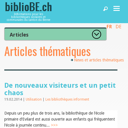
Informations pour les
bibliothèques scolaires et
communales du canton du Berne
FR
DE
Accueil
Articles
Tous les articles
Articles thématiques
Articles
Articles recommandés
Les mieux notés
News et articles thématiques
Catégories
Bibliothèques
L’Office de la culture informe
La Commission informe
Les bibliothèques informent
Agenda
De nouveaux visiteurs et un petit
Organisation
Locaux et infrastructure
chaos
Collections
19.02.2014 |
Utilisation
|
Les bibliothèques informent
Utilisation
Services
Finances
Personnel
Depuis un peu plus de trois ans, la bibliothèque de l’école
Gestion de la qualité
primaire d’Evilard est aussi ouverte aux enfants qui fréquentent
Utiliser biblioBE.ch
Droit et politique
l’école à journée continu...
>>>