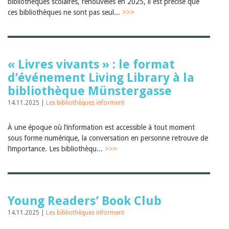
Sibylle Birrer
bibliothèques scolaires, renouvelés en 2025, il est précisé que
Javier Lopez
ces bibliothèques ne sont pas seul...
>>>
Andrea Grichting
Maria Aellig-Abate
Aline Yeretzian
Markus Jost
Markus Keel
« Livres vivants » : le format
Blaise Humbert-Droz
d’événement Living Library à la
Sarah Jenni
bibliothèque Münstergasse
Gabriela Hammel
Brigitte Burri
14.11.2025 |
Les bibliothèques informent
Tous les auteurs
Archives
À une époque où l’information est accessible à tout moment
Juillet 2026
sous forme numérique, la conversation en personne retrouve de
Juin 2026
l’importance. Les bibliothèqu...
>>>
Mars 2026
Décembre 2025
Novembre 2025
Septembre 2025
Juillet 2025
Young Readers’ Book Club
Juin 2025
14.11.2025 |
Les bibliothèques informent
Mars 2025
Février 2025