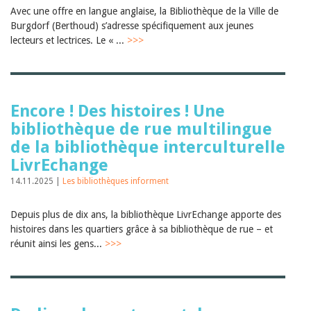
Janvier 2025
Avec une offre en langue anglaise, la Bibliothèque de la Ville de
2024
Burgdorf (Berthoud) s’adresse spécifiquement aux jeunes
2023
lecteurs et lectrices. Le « ...
>>>
2022
2021
2020
2019
2018
Encore ! Des histoires ! Une
2017
2016
bibliothèque de rue multilingue
2015
de la bibliothèque interculturelle
2014
LivrEchange
2013
2012
14.11.2025 |
Les bibliothèques informent
Depuis plus de dix ans, la bibliothèque LivrEchange apporte des
histoires dans les quartiers grâce à sa bibliothèque de rue – et
réunit ainsi les gens...
>>>