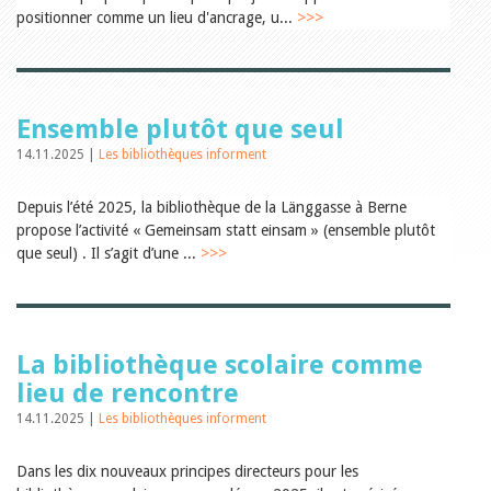
Relations publiques
positionner comme un lieu d'ancrage, u...
>>>
Encouragement à la lecture
Du monde entier
Divers
A lire
Tags
Ensemble plutôt que seul
Manifestations
14.11.2025 |
Les bibliothèques informent
Formation et perfectionnement
Animations
Depuis l’été 2025, la bibliothèque de la Länggasse à Berne
Jeune public
propose l’activité « Gemeinsam statt einsam » (ensemble plutôt
Ecole et bibliothèque
Bibliosuisse
que seul) . Il s’agit d’une ...
>>>
Subventions cantonales
Subventions extraordinaires
Littérature de jeunesse
Membres de la commission
Encouragement des
La bibliothèque scolaire comme
bibliothèques
lieu de rencontre
Bibliomedia
Tous les tags
14.11.2025 |
Les bibliothèques informent
Auteurs
Dans les dix nouveaux principes directeurs pour les
Julie Greub