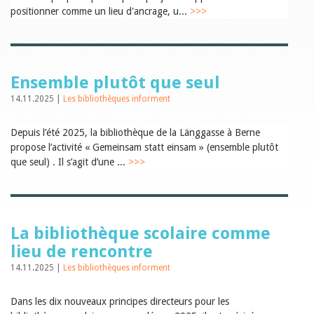
Relations publiques
positionner comme un lieu d'ancrage, u...
>>>
Encouragement à la lecture
Du monde entier
Divers
A lire
Tags
Ensemble plutôt que seul
Manifestations
14.11.2025 |
Les bibliothèques informent
Formation et perfectionnement
Animations
Depuis l’été 2025, la bibliothèque de la Länggasse à Berne
Jeune public
propose l’activité « Gemeinsam statt einsam » (ensemble plutôt
Ecole et bibliothèque
Bibliosuisse
que seul) . Il s’agit d’une ...
>>>
Subventions cantonales
Subventions extraordinaires
Littérature de jeunesse
Membres de la commission
Encouragement des
La bibliothèque scolaire comme
bibliothèques
lieu de rencontre
Bibliomedia
Tous les tags
14.11.2025 |
Les bibliothèques informent
Auteurs
Dans les dix nouveaux principes directeurs pour les
Julie Greub