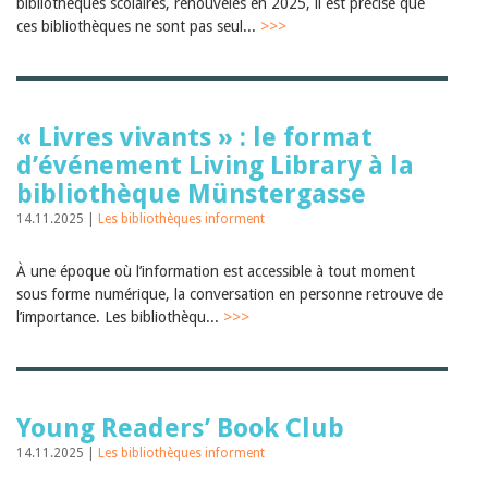
Sibylle Birrer
bibliothèques scolaires, renouvelés en 2025, il est précisé que
Javier Lopez
ces bibliothèques ne sont pas seul...
>>>
Andrea Grichting
Maria Aellig-Abate
Aline Yeretzian
Markus Jost
Markus Keel
« Livres vivants » : le format
Blaise Humbert-Droz
d’événement Living Library à la
Sarah Jenni
bibliothèque Münstergasse
Gabriela Hammel
Brigitte Burri
14.11.2025 |
Les bibliothèques informent
Tous les auteurs
Archives
À une époque où l’information est accessible à tout moment
Juillet 2026
sous forme numérique, la conversation en personne retrouve de
Juin 2026
l’importance. Les bibliothèqu...
>>>
Mars 2026
Décembre 2025
Novembre 2025
Septembre 2025
Juillet 2025
Young Readers’ Book Club
Juin 2025
14.11.2025 |
Les bibliothèques informent
Mars 2025
Février 2025