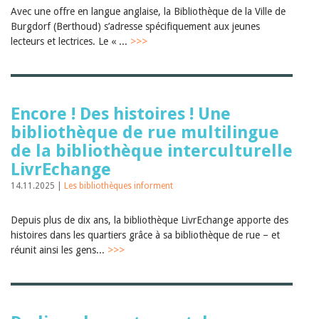
Janvier 2025
Avec une offre en langue anglaise, la Bibliothèque de la Ville de
2024
Burgdorf (Berthoud) s’adresse spécifiquement aux jeunes
2023
lecteurs et lectrices. Le « ...
>>>
2022
2021
2020
2019
2018
Encore ! Des histoires ! Une
2017
2016
bibliothèque de rue multilingue
2015
de la bibliothèque interculturelle
2014
LivrEchange
2013
2012
14.11.2025 |
Les bibliothèques informent
Depuis plus de dix ans, la bibliothèque LivrEchange apporte des
histoires dans les quartiers grâce à sa bibliothèque de rue – et
réunit ainsi les gens...
>>>