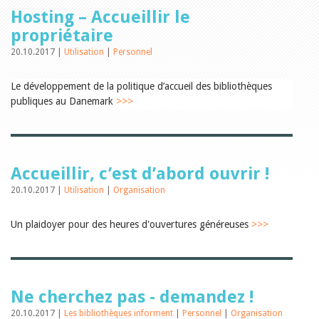
Relations publiques
Hosting – Accueillir le
Encouragement à la lecture
Du monde entier
propriétaire
Divers
20.10.2017 |
Utilisation
|
Personnel
A lire
Tags
Le développement de la politique d’accueil des bibliothèques
Manifestations
publiques au Danemark
>>>
Formation et perfectionnement
Animations
Jeune public
Ecole et bibliothèque
Bibliosuisse
Accueillir, c’est d’abord ouvrir !
Subventions cantonales
Subventions extraordinaires
20.10.2017 |
Utilisation
|
Organisation
Littérature de jeunesse
Membres de la commission
Un plaidoyer pour des heures d'ouvertures généreuses
>>>
Encouragement des
bibliothèques
Bibliomedia
Tous les tags
Auteurs
Ne cherchez pas - demandez !
Julie Greub
20.10.2017 |
Les bibliothèques informent
|
Personnel
|
Organisation