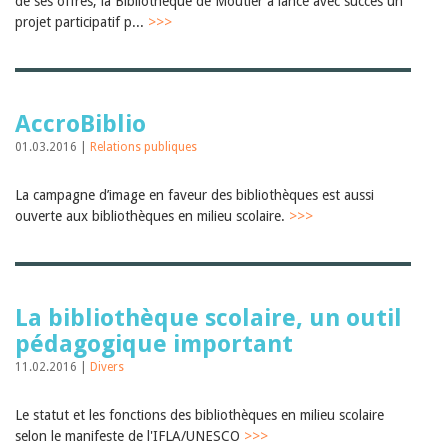
de ses offres, la Bibliothèque de Moutier a lancé avec succès un
Janvier 2025
projet participatif p...
>>>
2024
2023
2022
2021
2020
AccroBiblio
2019
2018
01.03.2016 |
Relations publiques
2017
2016
La campagne d’image en faveur des bibliothèques est aussi
2015
ouverte aux bibliothèques en milieu scolaire.
>>>
2014
2013
2012
La bibliothèque scolaire, un outil
pédagogique important
11.02.2016 |
Divers
Le statut et les fonctions des bibliothèques en milieu scolaire
selon le manifeste de l'IFLA/UNESCO
>>>