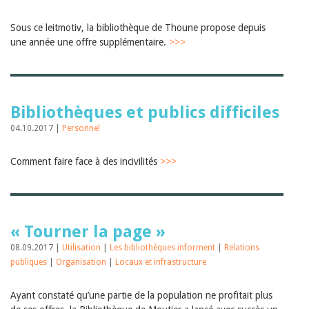
Sibylle Birrer
Javier Lopez
Andrea Grichting
Sous ce leitmotiv, la bibliothèque de Thoune propose depuis
Maria Aellig-Abate
une année une offre supplémentaire.
>>>
Aline Yeretzian
Markus Jost
Markus Keel
Blaise Humbert-Droz
Sarah Jenni
Bibliothèques et publics difficiles
Gabriela Hammel
04.10.2017 |
Personnel
Brigitte Burri
Tous les auteurs
Comment faire face à des incivilités
>>>
Archives
Juillet 2026
Juin 2026
Mars 2026
Décembre 2025
« Tourner la page »
Novembre 2025
08.09.2017 |
Utilisation
|
Les bibliothèques informent
|
Relations
Septembre 2025
Juillet 2025
publiques
|
Organisation
|
Locaux et infrastructure
Juin 2025
Mars 2025
Ayant constaté qu’une partie de la population ne profitait plus
Février 2025