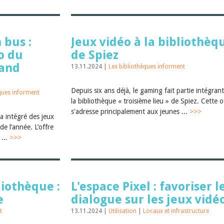
 bus :
Jeux vidéo à la bibliothèq
éo du
de Spiez
rand
13.11.2024 |
Les bibliothèques informent
Depuis six ans déjà, le gaming fait partie intégran
ques informent
la bibliothèque « troisième lieu » de Spiez. Cette o
s'adresse principalement aux jeunes ...
>>>
a intégré des jeux
de l’année. L’offre
 ...
>>>
liothèque :
L'espace Pixel : favoriser l
e
dialogue sur les jeux vidé
t
13.11.2024 |
Utilisation
|
Locaux et infrastructure