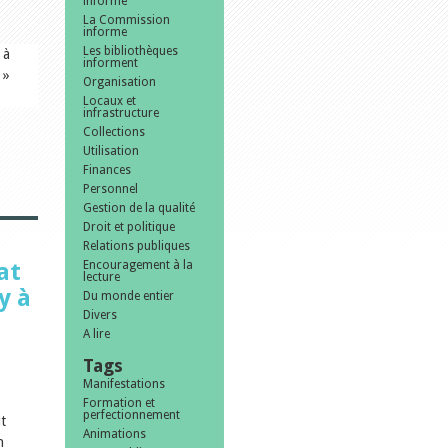
informe
La Commission
informe
Les bibliothèques
 à
informent
 »
Organisation
Locaux et
infrastructure
Collections
Utilisation
Finances
Personnel
Gestion de la qualité
Droit et politique
Relations publiques
at
Encouragement à la
lecture
y à
Du monde entier
Divers
A lire
Tags
Manifestations
Formation et
perfectionnement
t
Animations
n