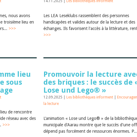
t
14.11.2025 |
Les bibliothèques informent
nnes, nous avons
Les LEA Leseklubs rassemblent des personnes
e troisième lieu en
handicapées et valides autour de la lecture et des
rs...
>>>
échanges. Ils favorisent l'accès à la littérature, renf
>>>
omme lieu
Promouvoir la lecture ave
le sous
des briques : le succès de 
tage
Lose und Lego® »
t
12.09.2025 |
Les bibliothèques informent
|
Encouragem
la lecture
 lieu de rencontre
lide réseau avec des
L’animation « Lose und Lego® » de la bibliothèqu
..
>>>
municipale d'Aarau montre que le succès d'une off
dépend pas forcément de ressources énormes. P..