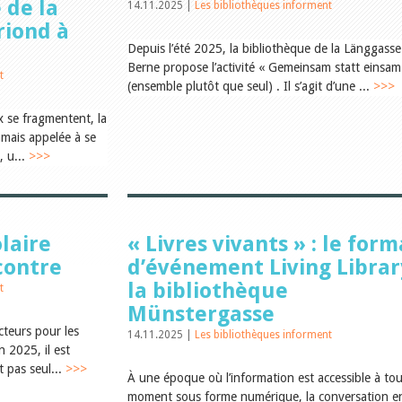
e de la
14.11.2025 |
Les bibliothèques informent
riond à
Depuis l’été 2025, la bibliothèque de la Länggasse
Berne propose l’activité « Gemeinsam statt einsam
t
(ensemble plutôt que seul) . Il s’agit d’une ...
>>>
x se fragmentent, la
amais appelée à se
, u...
>>>
laire
« Livres vivants » : le form
contre
d’événement Living Librar
la bibliothèque
t
Münstergasse
cteurs pour les
14.11.2025 |
Les bibliothèques informent
n 2025, il est
t pas seul...
>>>
À une époque où l’information est accessible à tou
moment sous forme numérique, la conversation e