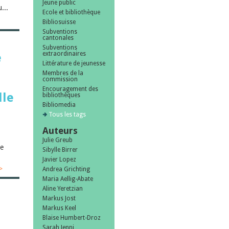
Jeune public
...
Ecole et bibliothèque
Bibliosuisse
Subventions
cantonales
Subventions
extraordinaires
e
Littérature de jeunesse
Membres de la
commission
Encouragement des
lle
bibliothèques
Bibliomedia
Tous les tags
Auteurs
Julie Greub
ge
Sibylle Birrer
Javier Lopez
>
Andrea Grichting
Maria Aellig-Abate
Aline Yeretzian
Markus Jost
Markus Keel
Blaise Humbert-Droz
Sarah Jenni