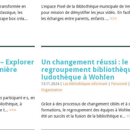
transformée en
L'espace Pixel de la Bibliothèque municipale de Ve
lassique, les
pour mission de démystifier les jeux vidéo. En facil
cape box créa...
les échanges entre parents, enfants ...
>>>
– Explorer
Un changement réussi : le
nière
regroupement bibliothèq
ludothèque à Wohlen
13.11.2024 |
Les bibliothèques informent
|
Personnel
|
Organisation
s participant·e·s, en
bliothèque, à
Grâce à des processus de changement ciblés et à 
e t...
>>>
formations, le regroupement des équipes à Wohle
été un succès et la fusion de la bibliothèque e...
>