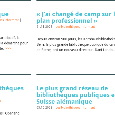
que
« J'ai changé de camp sur 
plan professionnel »
ques informent
|
21.11.2023 |
Les bibliothèques informent
rticipatif, la
Depuis environ 500 jours, les Kornhausbibliothek
 la démarche pour
Bern, la plus grande bibliothèque publique du ca
ité.
>>>
de Berne, ont un nouveau directeur. Dani Lando.
othèques
Le plus grand réseau de
bibliothèques publiques 
Suisse alémanique
t
05.10.2023 |
Les bibliothèques informent
s l'Oberland