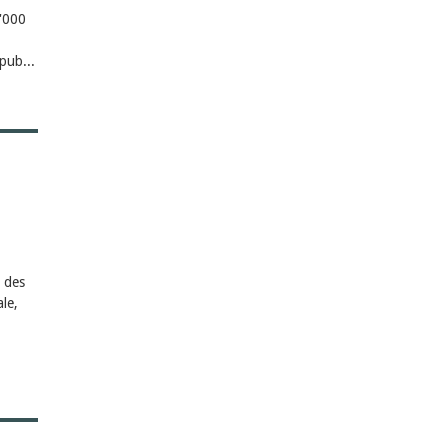
0'000
pub...
 des
le,