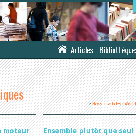
Articles
Bibliothèque
tiques
News et articles thémat
n moteur
Ensemble plutôt que seul