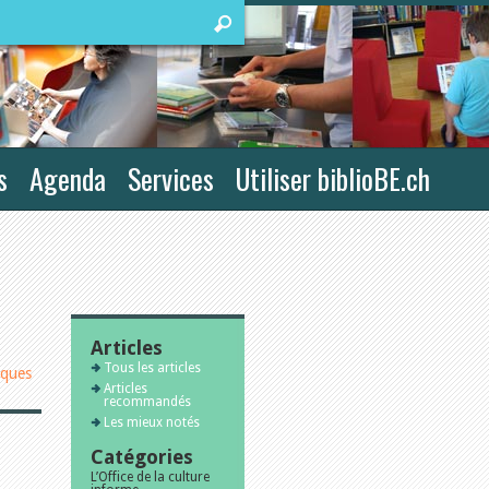
s
Agenda
Services
Utiliser biblioBE.ch
Articles
Tous les articles
iques
Articles
recommandés
Les mieux notés
Catégories
L’Office de la culture