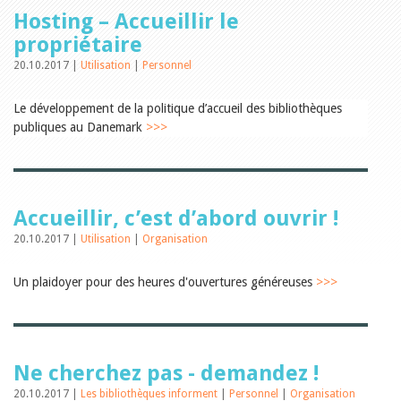
Relations publiques
Hosting – Accueillir le
Encouragement à la lecture
Du monde entier
propriétaire
Divers
20.10.2017 |
Utilisation
|
Personnel
A lire
Tags
Le développement de la politique d’accueil des bibliothèques
Manifestations
publiques au Danemark
>>>
Formation et perfectionnement
Animations
Jeune public
Ecole et bibliothèque
Bibliosuisse
Accueillir, c’est d’abord ouvrir !
Subventions cantonales
Subventions extraordinaires
20.10.2017 |
Utilisation
|
Organisation
Littérature de jeunesse
Membres de la commission
Un plaidoyer pour des heures d'ouvertures généreuses
>>>
Encouragement des
bibliothèques
Bibliomedia
Tous les tags
Auteurs
Ne cherchez pas - demandez !
Julie Greub
20.10.2017 |
Les bibliothèques informent
|
Personnel
|
Organisation