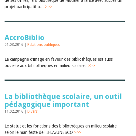
de ses offres, la Bibliothèque de Moutier a lancé avec succès un
Janvier 2025
projet participatif p...
>>>
2024
2023
2022
2021
2020
AccroBiblio
2019
2018
01.03.2016 |
Relations publiques
2017
2016
La campagne d’image en faveur des bibliothèques est aussi
2015
ouverte aux bibliothèques en milieu scolaire.
>>>
2014
2013
2012
La bibliothèque scolaire, un outil
pédagogique important
11.02.2016 |
Divers
Le statut et les fonctions des bibliothèques en milieu scolaire
selon le manifeste de l'IFLA/UNESCO
>>>