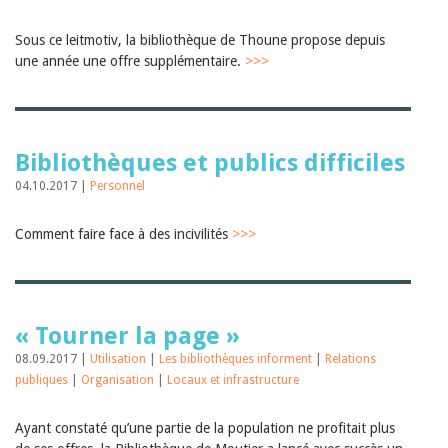
Sibylle Birrer
Javier Lopez
Andrea Grichting
Sous ce leitmotiv, la bibliothèque de Thoune propose depuis
Maria Aellig-Abate
une année une offre supplémentaire.
>>>
Aline Yeretzian
Markus Jost
Markus Keel
Blaise Humbert-Droz
Sarah Jenni
Bibliothèques et publics difficiles
Gabriela Hammel
04.10.2017 |
Personnel
Brigitte Burri
Tous les auteurs
Comment faire face à des incivilités
>>>
Archives
Juillet 2026
Juin 2026
Mars 2026
Décembre 2025
« Tourner la page »
Novembre 2025
08.09.2017 |
Utilisation
|
Les bibliothèques informent
|
Relations
Septembre 2025
Juillet 2025
publiques
|
Organisation
|
Locaux et infrastructure
Juin 2025
Mars 2025
Ayant constaté qu’une partie de la population ne profitait plus
Février 2025