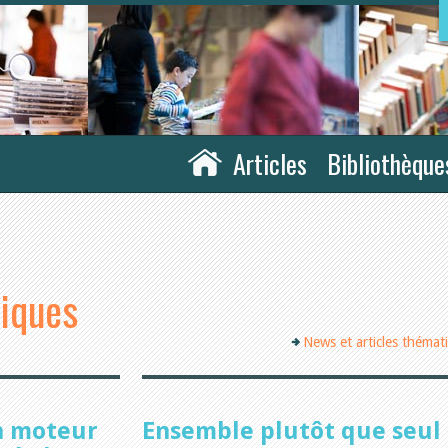
Articles
Bibliothèque
tiques
News et articles thémat
n moteur
Ensemble plutôt que seul