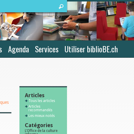
s
Agenda
Services
Utiliser biblioBE.ch
Articles
Tous les articles
iques
Articles
recommandés
Les mieux notés
Catégories
L’Office de la culture