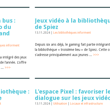
 bus :
Jeux vidéo à la bibliothèq
éo du
de Spiez
rand
13.11.2024 |
Les bibliothèques informent
Depuis six ans déjà, le gaming fait partie intégran
ques informent
la bibliothèque « troisième lieu » de Spiez. Cette o
s'adresse principalement aux jeunes ...
>>>
a intégré des jeux
de l’année. L’offre
 ...
>>>
liothèque :
L'espace Pixel : favoriser l
e
dialogue sur les jeux vidé
t
13.11.2024 |
Utilisation
|
Locaux et infrastructure