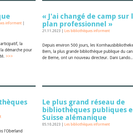
que
« J'ai changé de camp sur 
plan professionnel »
ques informent
|
21.11.2023 |
Les bibliothèques informent
rticipatif, la
Depuis environ 500 jours, les Kornhausbibliothek
 la démarche pour
Bern, la plus grande bibliothèque publique du ca
ité.
>>>
de Berne, ont un nouveau directeur. Dani Lando.
othèques
Le plus grand réseau de
bibliothèques publiques 
Suisse alémanique
t
05.10.2023 |
Les bibliothèques informent
s l'Oberland