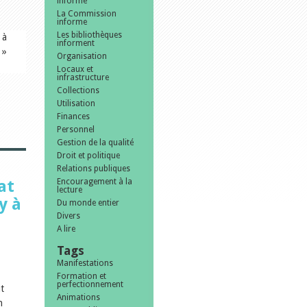
informe
La Commission
informe
Les bibliothèques
 à
informent
 »
Organisation
Locaux et
infrastructure
Collections
Utilisation
Finances
Personnel
Gestion de la qualité
Droit et politique
Relations publiques
at
Encouragement à la
lecture
y à
Du monde entier
Divers
A lire
Tags
Manifestations
Formation et
perfectionnement
t
Animations
n