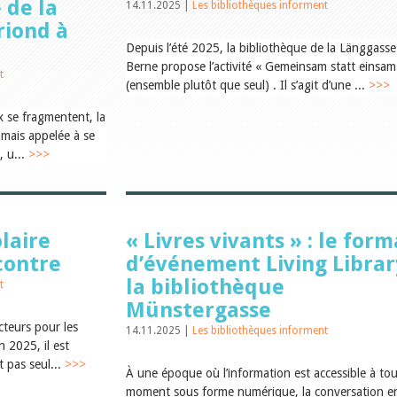
e de la
14.11.2025 |
Les bibliothèques informent
riond à
Depuis l’été 2025, la bibliothèque de la Länggasse
Berne propose l’activité « Gemeinsam statt einsam
t
(ensemble plutôt que seul) . Il s’agit d’une ...
>>>
x se fragmentent, la
amais appelée à se
, u...
>>>
laire
« Livres vivants » : le form
contre
d’événement Living Librar
la bibliothèque
t
Münstergasse
cteurs pour les
14.11.2025 |
Les bibliothèques informent
n 2025, il est
t pas seul...
>>>
À une époque où l’information est accessible à tou
moment sous forme numérique, la conversation e