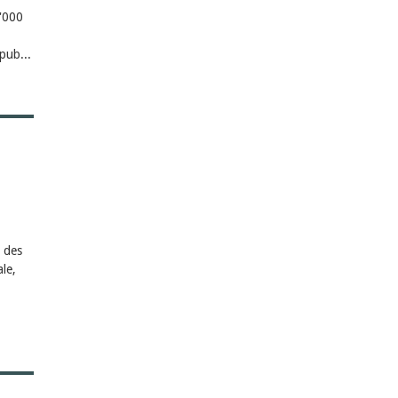
0'000
pub...
 des
le,