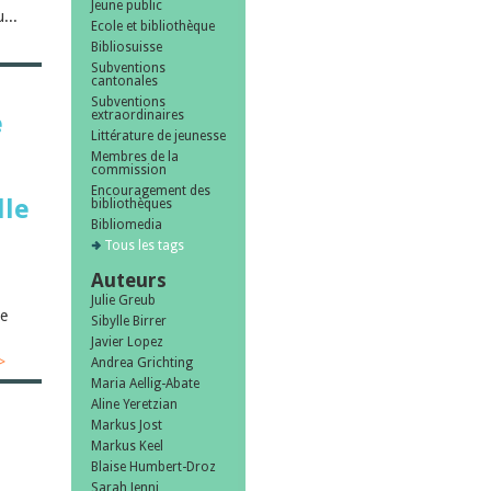
Jeune public
...
Ecole et bibliothèque
Bibliosuisse
Subventions
cantonales
Subventions
extraordinaires
e
Littérature de jeunesse
Membres de la
commission
Encouragement des
lle
bibliothèques
Bibliomedia
Tous les tags
Auteurs
Julie Greub
ge
Sibylle Birrer
Javier Lopez
>
Andrea Grichting
Maria Aellig-Abate
Aline Yeretzian
Markus Jost
Markus Keel
Blaise Humbert-Droz
Sarah Jenni