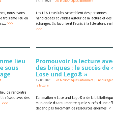
t
14.11.2025 |
Les bibliothèques informent
nnes, nous avons
Les LEA Leseklubs rassemblent des personnes
e troisième lieu en
handicapées et valides autour de la lecture et des
rs...
>>>
échanges. Ils favorisent l'accès à la littérature, renf
>>>
omme lieu
Promouvoir la lecture ave
le sous
des briques : le succès de 
tage
Lose und Lego® »
t
12.09.2025 |
Les bibliothèques informent
|
Encouragem
la lecture
 lieu de rencontre
lide réseau avec des
L’animation « Lose und Lego® » de la bibliothèqu
..
>>>
municipale d'Aarau montre que le succès d'une off
dépend pas forcément de ressources énormes. P..