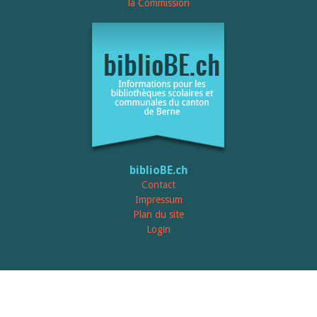
Relations publiques
la Commission
Encouragement à la lecture
Du monde entier
Divers
A lire
Tags
Manifestations
Formation et perfectionnement
Animations
Jeune public
Ecole et bibliothèque
Bibliosuisse
biblioBE.ch
Subventions cantonales
Contact
Subventions extraordinaires
Impressum
Littérature de jeunesse
Plan du site
Membres de la commission
Encouragement des
Login
bibliothèques
Bibliomedia
Tous les tags
Auteurs
Julie Greub