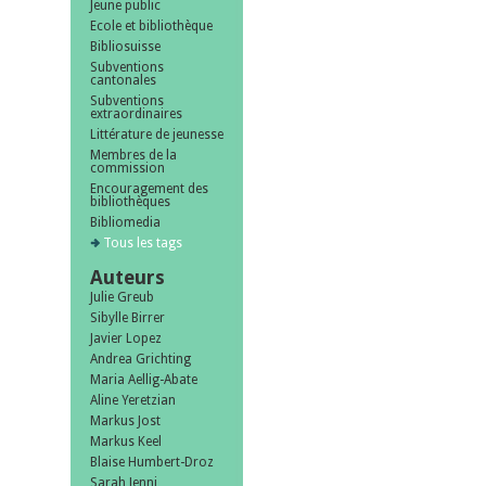
Jeune public
Ecole et bibliothèque
Bibliosuisse
Subventions
cantonales
Subventions
extraordinaires
Littérature de jeunesse
Membres de la
commission
Encouragement des
bibliothèques
Bibliomedia
Tous les tags
Auteurs
Julie Greub
Sibylle Birrer
Javier Lopez
Andrea Grichting
Maria Aellig-Abate
Aline Yeretzian
Markus Jost
Markus Keel
Blaise Humbert-Droz
Sarah Jenni