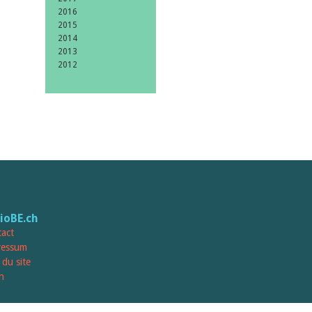
2016
2015
2014
2013
2012
lioBE.ch
act
ressum
 du site
n