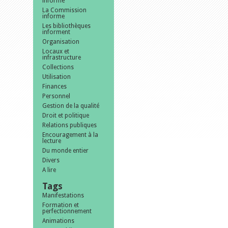
informe
La Commission
informe
Les bibliothèques
informent
Organisation
Locaux et
infrastructure
Collections
Utilisation
Finances
Personnel
Gestion de la qualité
Droit et politique
Relations publiques
Encouragement à la
lecture
Du monde entier
Divers
A lire
Tags
Manifestations
Formation et
perfectionnement
Animations