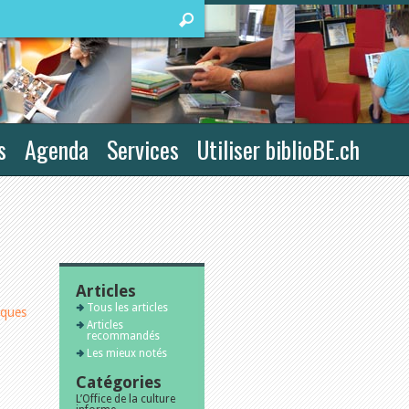
s
Agenda
Services
Utiliser biblioBE.ch
Articles
Tous les articles
iques
Articles
recommandés
Les mieux notés
Catégories
L’Office de la culture