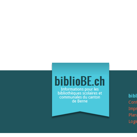
bib
Cont
Imp
Plan
Logi