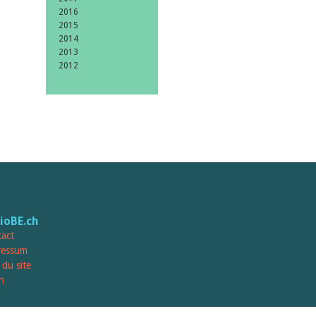
2016
2015
2014
2013
2012
lioBE.ch
act
ressum
 du site
n