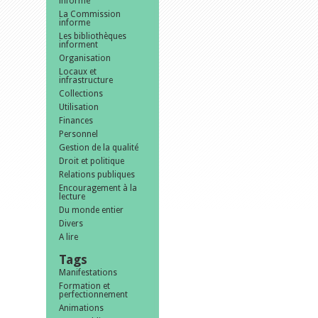
informe
La Commission
informe
Les bibliothèques
informent
Organisation
Locaux et
infrastructure
Collections
Utilisation
Finances
Personnel
Gestion de la qualité
Droit et politique
Relations publiques
Encouragement à la
lecture
Du monde entier
Divers
A lire
Tags
Manifestations
Formation et
perfectionnement
Animations