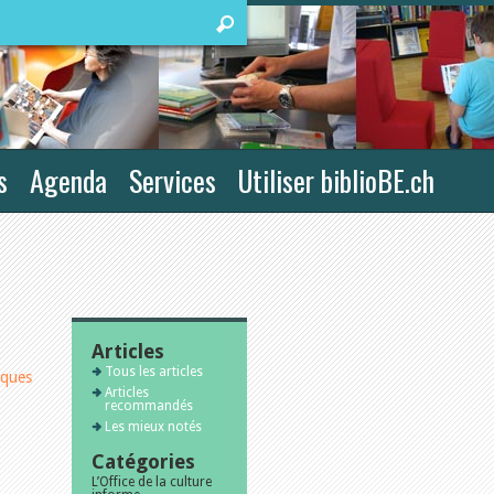
s
Agenda
Services
Utiliser biblioBE.ch
Articles
Tous les articles
iques
Articles
recommandés
Les mieux notés
Catégories
L’Office de la culture