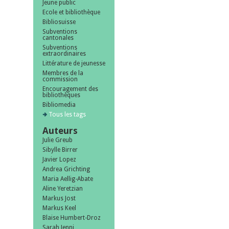
Jeune public
Ecole et bibliothèque
Bibliosuisse
Subventions
cantonales
Subventions
extraordinaires
Littérature de jeunesse
Membres de la
commission
Encouragement des
bibliothèques
Bibliomedia
Tous les tags
Auteurs
Julie Greub
Sibylle Birrer
Javier Lopez
Andrea Grichting
Maria Aellig-Abate
Aline Yeretzian
Markus Jost
Markus Keel
Blaise Humbert-Droz
Sarah Jenni