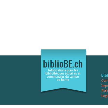
bib
Cont
Imp
Plan
Logi