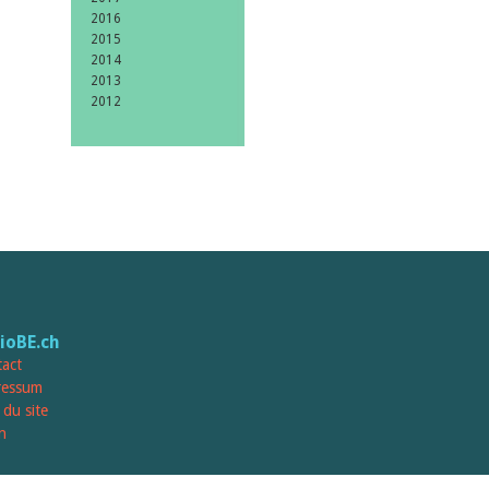
2016
2015
2014
2013
2012
lioBE.ch
act
ressum
 du site
n