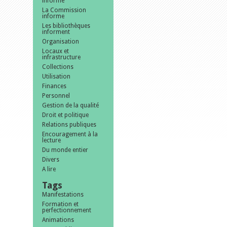
informe
La Commission
informe
Les bibliothèques
informent
Organisation
Locaux et
infrastructure
Collections
Utilisation
Finances
Personnel
Gestion de la qualité
Droit et politique
Relations publiques
Encouragement à la
lecture
Du monde entier
Divers
A lire
Tags
Manifestations
Formation et
perfectionnement
Animations