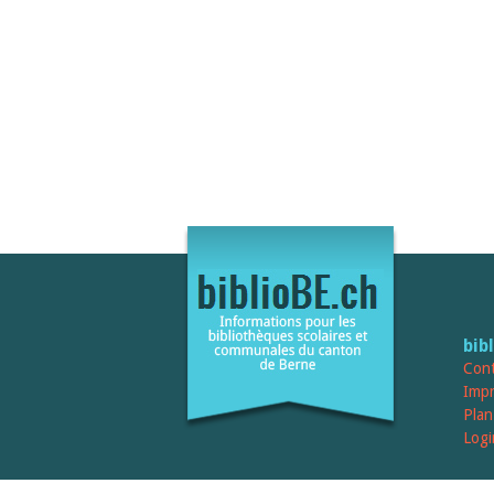
bib
Cont
Imp
Plan
Logi