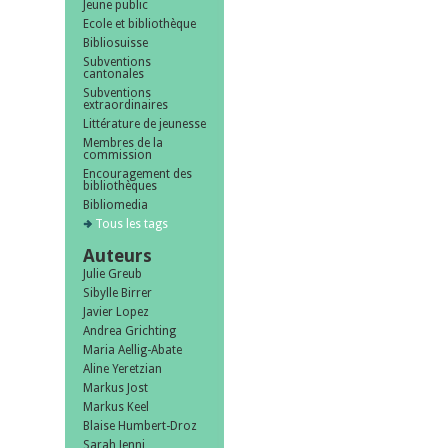
Jeune public
Ecole et bibliothèque
Bibliosuisse
Subventions
cantonales
Subventions
extraordinaires
Littérature de jeunesse
Membres de la
commission
Encouragement des
bibliothèques
Bibliomedia
Tous les tags
Auteurs
Julie Greub
Sibylle Birrer
Javier Lopez
Andrea Grichting
Maria Aellig-Abate
Aline Yeretzian
Markus Jost
Markus Keel
Blaise Humbert-Droz
Sarah Jenni