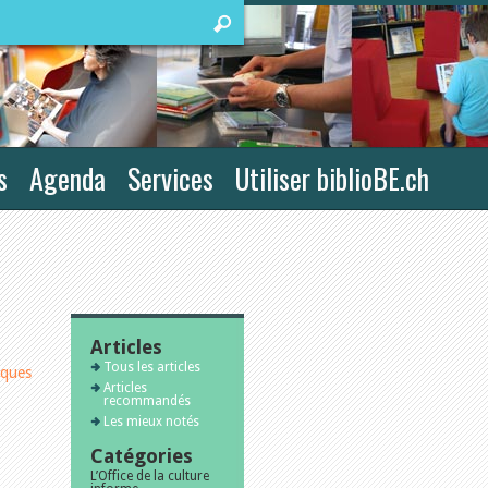
s
Agenda
Services
Utiliser biblioBE.ch
Articles
Tous les articles
iques
Articles
recommandés
Les mieux notés
Catégories
L’Office de la culture