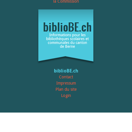
Relations publiques
la Commission
Encouragement à la lecture
Du monde entier
Divers
A lire
Tags
Manifestations
Formation et perfectionnement
Animations
Jeune public
Ecole et bibliothèque
Bibliosuisse
biblioBE.ch
Subventions cantonales
Contact
Subventions extraordinaires
Impressum
Littérature de jeunesse
Plan du site
Membres de la commission
Encouragement des
Login
bibliothèques
Bibliomedia
Tous les tags
Auteurs
Julie Greub